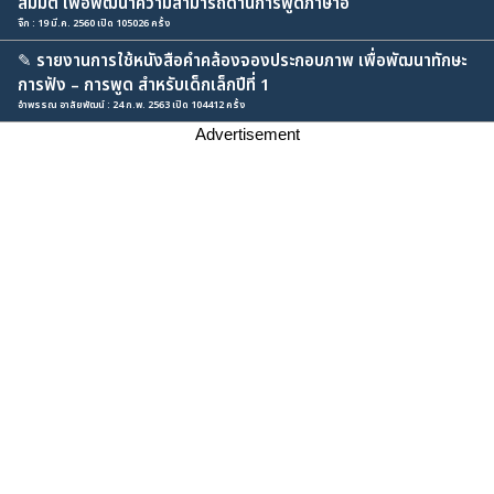
สมมติ เพื่อพัฒนาความสามารถด้านการพูดภาษาอั
จิ๊ก : 19 มี.ค. 2560 เปิด 105026 ครั้ง
✎
รายงานการใช้หนังสือคำคล้องจองประกอบภาพ เพื่อพัฒนาทักษะ
การฟัง – การพูด สำหรับเด็กเล็กปีที่ 1
อำพรรณ อาลัยพัฒน์ : 24 ก.พ. 2563 เปิด 104412 ครั้ง
Advertisement