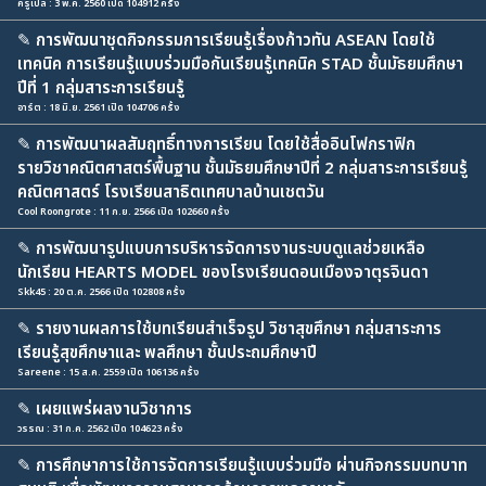
ครูเปิ้ล : 3 พ.ค. 2560 เปิด 104912 ครั้ง
✎
การพัฒนาชุดกิจกรรมการเรียนรู้เรื่องก้าวทัน ASEAN โดยใช้
เทคนิค การเรียนรู้แบบร่วมมือกันเรียนรู้เทคนิค STAD ชั้นมัธยมศึกษา
ปีที่ 1 กลุ่มสาระการเรียนรู้
อาร์ต : 18 มิ.ย. 2561 เปิด 104706 ครั้ง
✎
การพัฒนาผลสัมฤทธิ์ทางการเรียน โดยใช้สื่ออินโฟกราฟิก
รายวิชาคณิตศาสตร์พื้นฐาน ชั้นมัธยมศึกษาปีที่ 2 กลุ่มสาระการเรียนรู้
คณิตศาสตร์ โรงเรียนสาธิตเทศบาลบ้านเชตวัน
Cool Roongrote : 11 ก.ย. 2566 เปิด 102660 ครั้ง
✎
การพัฒนารูปแบบการบริหารจัดการงานระบบดูแลช่วยเหลือ
นักเรียน HEARTS MODEL ของโรงเรียนดอนเมืองจาตุรจินดา
Skk45 : 20 ต.ค. 2566 เปิด 102808 ครั้ง
✎
รายงานผลการใช้บทเรียนสำเร็จรูป วิชาสุขศึกษา กลุ่มสาระการ
เรียนรู้สุขศึกษาและ พลศึกษา ชั้นประถมศึกษาปี
Sareene : 15 ส.ค. 2559 เปิด 106136 ครั้ง
✎
เผยแพร่ผลงานวิชาการ
วรรณ : 31 ก.ค. 2562 เปิด 104623 ครั้ง
✎
การศึกษาการใช้การจัดการเรียนรู้แบบร่วมมือ ผ่านกิจกรรมบทบาท