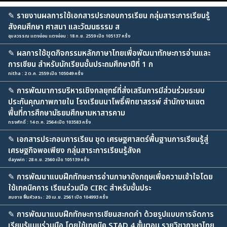
✎
รายงานผลการใช้เอกสารประกอบการเรียน กลุ่มสาระการเรียนรู้
สังคมศึกษา ศาสนา และวัฒนธรรม ส
อุบลวรรณ แตงอ่อน แตงอ่อน : 18 ก.ย. 2559 เปิด 105137 ครั้ง
✎
ผลการใช้ชุดกิจกรรมหลักภาษาไทยเพื่อพัฒนาทักษะการอ่านและ
การเขียน สำหรับนักเรียนชั้นประถมศึกษาปีที่ 1 ก
nitha : 2 ต.ค. 2559 เปิด 105049 ครั้ง
✎
การพัฒนาการบริหารเชิงกลยุทธ์ที่ส่งเสริมการมีส่วนร่วมระบบ
ประกันคุณภาพภายใน โรงเรียนนาโพธิ์พิทยาสรรพ์ สำนักงานเขต
พื้นที่การศึกษามัธยมศึกษามหาสารคาม
ทรงศักดิ์ : 14 ต.ค. 2564 เปิด 103583 ครั้ง
✎
เอกสารประกอบการเรียน ชุด เศรษฐศาสตร์พื้นฐานการเรียนรู้สู่
เศรษฐกิจพอเพียง กลุ่มสาระการเรียนรู้สังค
daywin : 28 ก.ย. 2560 เปิด 105139 ครั้ง
✎
การพัฒนาแบบฝึกทักษะการอ่านภาษาอังกฤษเพื่อความเข้าใจโดย
ใช้เทคนิคการ เรียนร่วมมือ CIRC สำหรับชั้นประ
สมชาย ฟื้นหัวสระ : 20 เม.ย. 2561 เปิด 104993 ครั้ง
✎
การพัฒนาแบบฝึกทักษะการเขียนสะกดคำ ด้วยรูปแบบการจัดการ
เรียนรู้แบบร่วมมือ โดยใช้เทคนิค STAD 4 ขั้นตอน รายวิชาภาษาไทย