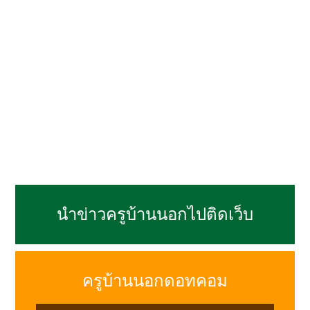
นำข่าวครูบ้านนอกไปติดเว็บ
ครูบ้านนอกดอทคอม