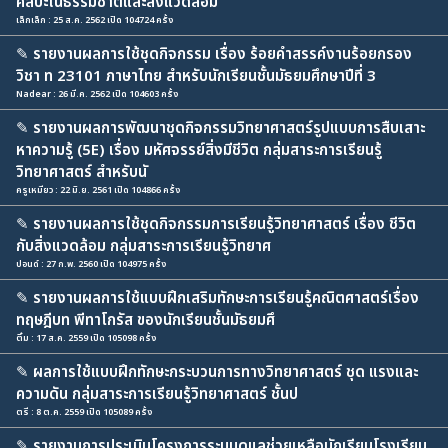
ศิลปะในธรรมชาติและสิ่งแวดล้อม
เล็กเล็ก : 25 ส.ค. 2562 เปิด 104724 ครั้ง
✎
รายงานผลการใช้ชุดกิจกรรม เรื่อง ร้อยคำสรรค์งานร้อยกรอง
วิชา ท 23101 ภาษาไทย สำหรับนักเรียนชั้นมัธยมศึกษาปีที่ 3
Nadear : 26 มี.ค. 2562 เปิด 104603 ครั้ง
✎
รายงานผลการพัฒนาชุดกิจกรรมวิทยาศาสตร์รูปแบบการสืบเสาะ
หาความรู้ (5E) เรื่อง มหัศจรรย์สิ่งมีชีวิต กลุ่มสาระการเรียนรู้
วิทยาศาสตร์ สำหรับนั
ครูเหมียว : 22 มิ.ย. 2561 เปิด 104866 ครั้ง
✎
รายงานผลการใช้ชุดกิจกรรมการเรียนรู้วิทยาศาสตร์ เรื่อง ชีวิต
กับสิ่งแวดล้อม กลุ่มสาระการเรียนรู้วิทยาศ
ปอนด์ : 27 ก.พ. 2560 เปิด 104975 ครั้ง
✎
รายงานผลการใช้แบบฝึกเสริมทักษะการเรียนรู้คณิตศาสตร์เรื่อง
ทฤษฎีบท พีทาโกรัส ของนักเรียนชั้นมัธยมศึ
ติ๋ม : 17 ส.ค. 2559 เปิด 105098 ครั้ง
✎
ผลการใช้แบบฝึกทักษะกระบวนการทางวิทยาศาสตร์ ชุด แรงและ
ความดัน กลุ่มสาระการเรียนรู้วิทยาศาสตร์ ชั้นป
ตรี : 8 ต.ค. 2559 เปิด 105089 ครั้ง
✎
รายงานการประเมินโครงการระบบดูแลช่วยเหลือนักเรียนโรงเรียน