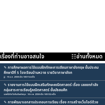
เรื่องที่ท่านอาจสนใจ
☷อ่านทั้งหมด
✎
การศึกษาผลการใช้แบบฝึกทักษะการเขียนภาษาอังกฤษ ชั้นประถม
ศึกษาปีที่ 5 โรงเรียนบ้านหวาย รายวิชาภาษาอังก
jj : 15 ธ.ค. 2559 เปิด 105114 ครั้ง
✎
รายงานการใช้แบบฝึกเสริมทักษะคณิตศาสตร์ เรื่อง เลขยกกำลัง
กลุ่มสาระการเรียนรู้คณิตศาสตร์ ชั้นมัธยมศึก
นงค์นิภัส โภคินดิษย์สกุล : 10 ก.พ. 2559 เปิด 105132 ครั้ง
✎
การพัฒนาเอกสารประกอบการเรียน เรื่อง การสร้างเว็บไซด์ด้วย