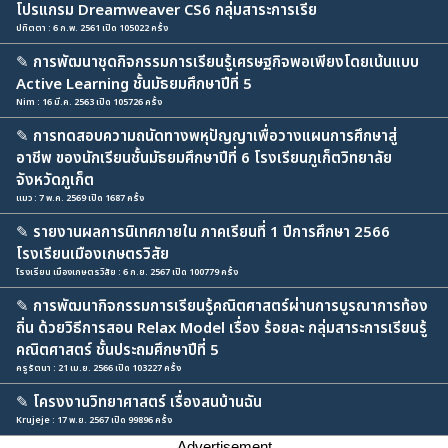
โปรแกรม Dreamweaver CS6 กลุ่มสาระการเรีย
ปทิตตา : 6 ก.พ. 2561 เปิด 105022 ครั้ง
✎
การพัฒนาชุดกิจกรรมการเรียนรู้เศรษฐกิจพอเพียงโดยเน้นแบบ
Active Learning ชั้นมัธยมศึกษาปีที่ 5
Nim : 16 มี.ค. 2563 เปิด 105726 ครั้ง
✎
การทดสอบความถนัดทางพหุปัญญาเพื่อวางแผนการศึกษาสู่
อาชีพ ของนักเรียนชั้นมัธยมศึกษาปีที่ 6 โรงเรียนภูเก็ตวิทยาลัย
จังหวัดภูเก็ต
แมว : 7 พ.ค. 2569 เปิด 1687 ครั้ง
✎
รายงานผลการนิเทศภายใน ภาคเรียนที่ 1 ปีการศึกษา 2566
โรงเรียนเมืองเกษตรวิสัย
โรงเรียน เมืองเกษตรวิสัย : 6 ก.ย. 2567 เปิด 100779 ครั้ง
✎
การพัฒนากิจกรรมการเรียนรู้คณิตศาสตร์ผ่านการบูรณาการท้อง
ถิ่น ด้วยวิธีการสอน Relax Model เรื่อง ร้อยละ กลุ่มสาระการเรียนรู้
คณิตศาสตร์ ชั้นประถมศึกษาปีที่ 5
ครูรัตนา : 21 เม.ย. 2566 เปิด 103227 ครั้ง
✎
โครงงานวิทยาศาสตร์ เรื่องสนบ้านฉัน
Krujeje : 17 พ.ย. 2567 เปิด 99896 ครั้ง
Advertisement