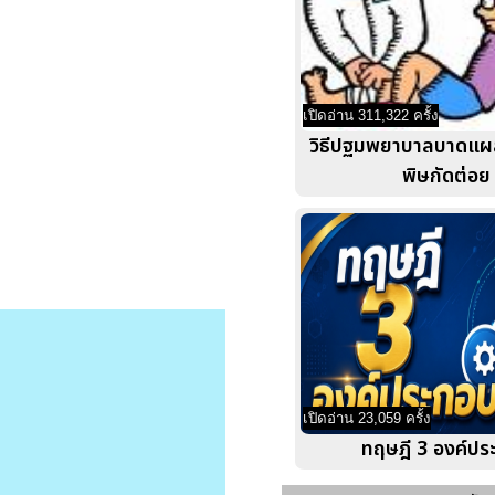
เปิดอ่าน 311,322 ครั้ง
วิธีปฐมพยาบาลบาดแผล
พิษกัดต่อย
เปิดอ่าน 23,059 ครั้ง
ทฤษฎี 3 องค์ปร