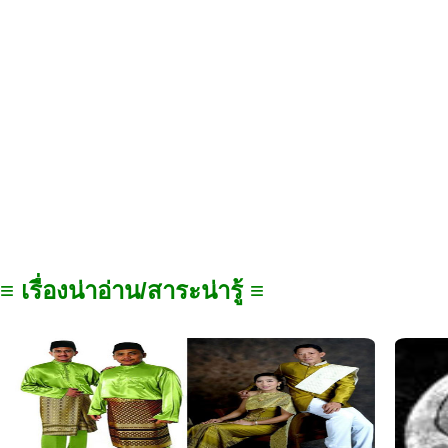
≡ เรื่องน่าอ่าน/สาระน่ารู้ ≡