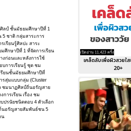
ป์ ชั้นมัธยมศึกษาปีที่ 1
น 5 ชาติ กลุ่มสาระการ
รเรียนรู้ศิลปะ สาระ
ศึกษาปีที่ 1 ที่จัดการเรียน
เปิดอ่าน 11,423 ครั้ง
ว่างก่อนและหลังการใช้
เคล็ดลับเพื่อผิวสวยใ
อบการเรียนรู้ ชุด ชม
20+
ียนชั้นมัธยมศึกษาปีที่
สุ่มแบบกลุ่ม (Cluster
ด ชมนาฏศิลป์ถิ่นอรัญสาย
งการเรียน เรื่อง ชม
แบบปรนัยชนิดตอบ 4 ตัวเลือก
ิ่นอรัญสายสัมพันธ์ชน 5
ฐาน