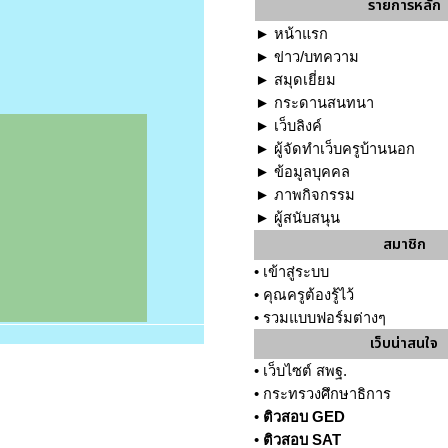
รายการหลัก
►
หน้าแรก
►
ข่าว/บทความ
►
สมุดเยี่ยม
►
กระดานสนทนา
►
เว็บลิงค์
►
ผู้จัดทำเว็บครูบ้านนอก
►
ข้อมูลบุคคล
►
ภาพกิจกรรม
►
ผู้สนับสนุน
สมาชิก
•
เข้าสู่ระบบ
•
คุณครูต้องรู้ไว้
•
รวมแบบฟอร์มต่างๆ
เว็บน่าสนใจ
•
เว็บไซต์ สพฐ.
•
กระทรวงศึกษาธิการ
•
ติวสอบ GED
•
ติวสอบ SAT