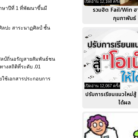
เปิดอ่าน 12,168 ครั้ง
ปีที่ 1 ที่พัฒนาขึ้นมี
รวมฮิต Fail/Win ฮ
กุมภาพันธ์
ศิลปะ สาระนาฏศิลป์ ชั้น
ิลป์ถิ่นอรัญสายสัมพันธ์ชน
างสถิติที่ระดับ .01
์ โดยใช้เอกสารประกอบการ
เปิดอ่าน 12,067 ครั้ง
ปรับการเรียนแนวใหม่สู้ 
ได้ผล