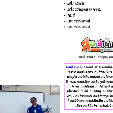
•
เครื่องมือวัด
•
เครื่องมืออุตสาหกรรม
•
เกมส์
•
แหล่งรวมเกมส์
•
แหล่งรวมเกมส์
เกมส์ รวมเกมส์สนุกๆ ค
เกมส์
รวมเกมส์
เกมส์แข่งรถ
เกมส์ต่อส
ระเบิด
เกมส์แต่งตัว
เกมส์ท่องเที่ยว
ผจญภัย
เกมส์เต้น
เกมส์รถ
เกมส์ดนต
ฝึกสมอง
เกมส์เด็กๆ
เกมส์ปลูกผัก
เกมส
เกมส์ตลก
เกมส์ตัดผม
เกมส์ก้านกล้ว
เลี้ยงสัตว์
เกมส์ผี
เกมส์จับคู่
เกมส์กีฬ
ทักษะ
เกมส์วางแผน
เกมส์จีบหนุ่ม
เก
สี
เกมส์จีบสาว
เกมส์เบ็นเท็น
เกมส์ยิ
เมือง
เกมส์มันส์ๆ
เกมส์แต่งบ้