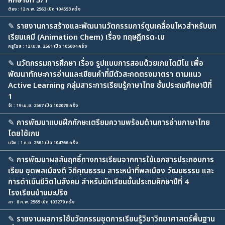
ศึกษาปีที่ 3/1
ต้อง : 12 ก.พ. 2563 เปิด 104553 ครั้ง
✎
รายงานการสร้างและพัฒนานวัตกรรมการ์ตูนเคลื่อนไหวสำหรับบท
เรียนเคมี (Animation Chem) เรื่อง ทฤษฎีกรด-เบ
ครูโรส : 12 เม.ย. 2561 เปิด 105004 ครั้ง
✎
นวัตกรรมการศึกษา เรื่อง รูปแบบการสอนด้วยเกมโดมิโน เพื่อ
พัฒนาทักษะการอ่านและเขียนคำที่มีตัวสะกดตรงมาตรา ตามแนว
Active Learning กลุ่มสาระการเรียนรู้ภาษาไทย ชั้นประถมศึกษาปีที่
1
จ๋า : 19 เม.ย. 2567 เปิด 102078 ครั้ง
✎
การพัฒนาแบบฝึกทักษะเตรียมความพร้อมด้านการอ่านภาษาไทย
โดยใช้เกม
แจ๊ค : 1 ก.ย. 2561 เปิด 104766 ครั้ง
✎
การพัฒนาผลสัมฤทธิ์ทางการเรียนจากการใช้เอกสารประกอบการ
เรียน ชุดพลเมืองดี วิถีคุณธรรม สาระหน้าที่พลเมือง วัฒนธรรม และ
การดำเนินชีวิตในสังคม สำหรับนักเรียนชั้นประถมศึกษาปีที่ 4
โรงเรียนบ้านมะปริง
สา : 8 ก.พ. 2565 เปิด 103279 ครั้ง
✎
รายงานผลการใช้นวัตกรรมชุดการเรียนรู้วิชาวิทยาศาสตร์พื้นฐาน