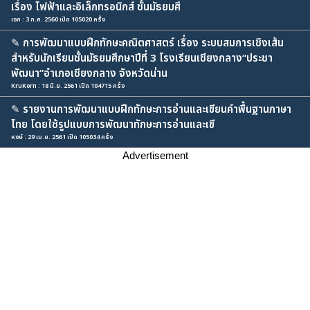
เรื่อง ไฟฟ้าและอิเล็กทรอนิกส์ ชั้นมัธยมศึ
เอก : 3 ก.ค. 2560 เปิด 105020 ครั้ง
✎
การพัฒนาแบบฝึกทักษะคณิตศาสตร์ เรื่อง ระบบสมการเชิงเส้น
สำหรับนักเรียนชั้นมัธยมศึกษาปีที่ 3 โรงเรียนเชียงกลาง“ประชา
พัฒนา”อำเภอเชียงกลาง จังหวัดน่าน
KruKorn : 18 มิ.ย. 2561 เปิด 104715 ครั้ง
✎
รายงานการพัฒนาแบบฝึกทักษะการอ่านและเขียนคำพื้นฐานภาษา
ไทย โดยใช้รูปแบบการพัฒนาทักษะการอ่านและเขี
หงษ์ : 29 เม.ย. 2561 เปิด 105034 ครั้ง
Advertisement