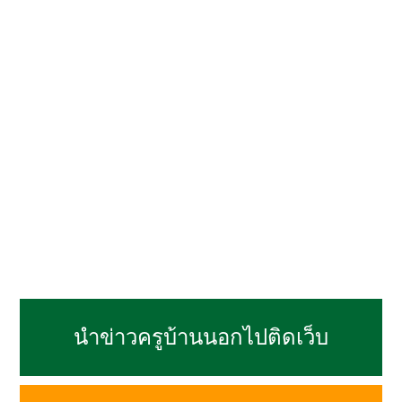
นำข่าวครูบ้านนอกไปติดเว็บ