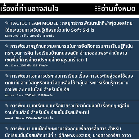
เรื่องที่ท่านอาจสนใจ
☷อ่านทั้งหมด
✎
TACTIC TEAM MODEL : กลยุทธ์การพัฒนานักกีฬาฟุตบอลโดย
ใช้กระบวนการเรียนรู้เชิงรุกร่วมกับ Soft Skills
Rong_Aoei : 3 มิ.ย. 2569 เปิด 1349 ครั้ง
✎
การพัฒนาครูด้านความสามารถในการจัดกิจกรรมการเรียนรู้ที่เน้น
กระบวนการคิด โรงเรียนบ้านหนองสนิท อำเภอจอมพระ สำนักงาน
เขตพื้นที่การศึกษาประถมศึกษาสุรินทร์ เขต 1
ดำ : 11 ก.ย. 2565 เปิด 103113 ครั้ง
✎
การพัฒนาเอกสารประกอบการเรียน เรื่อง การประดิษฐ์ของใช้ของ
ตกแต่ง จากวัสดุหรือเศษวัสดุเหลือใช้ กลุ่มสาระการเรียนรู้การงาน
อาชีพและเทคโนโลยี สำหรับนักเรีย
innova : 1 ก.ย. 2563 เปิด 104890 ครั้ง
✎
การพัฒนาบทเรียนบนเครือข่ายรายวิชาทัศนศิลป์ เรื่องทฤษฎีสีใน
งานทัศนศิลป์ สำหรับนักเรียนชั้นมัธยมศึกษาป
wiwat : 18 ก.พ. 2560 เปิด 105148 ครั้ง
✎
การพัฒนาแบบฝึกทักษะภาษาอังกฤษเพื่อการสื่อสาร สำหรับ
นักเรียนชั้นมัธยมศึกษาปีที่ 1 ผู้ศึกษา&#8203; นางสาวอารียา วาจา