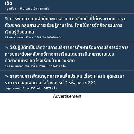
เด็ด
ครูอารียา : 1 มิ.ย. 2569 เปิด 1416 ครั้ง
✎
การพัฒนาแบบฝึกทักษะการอ่าน การเขียนคำที่ไม่ตรงตามมาตรา
ตัวสะกด กลุ่มสาระการเรียนรู้ภาษาไทย โดยใช้การจัดกิจกรรมการ
เรียนรู้ด้วยเทคน
ภิรัชดา สุขเกลอ : 27 พ.ค. 2562 เปิด 105028 ครั้ง
✎
วิธีปฏิบัติที่เป็นเลิศด้านการบริหารการศึกษาเรื่องการบริหารจัดการ
การยกระดับผลสัมฤทธิ์ทางการเรียนโดยการนิเทศภายในแบบ
กัลยาณมิตรขอดูโรงเรียนบ้านบางหยด
สุพรรณี แก้วกระจาย : 2 ส.ค. 2564 เปิด 104135 ครั้ง
✎
รายงานการพัฒนาชุดการสอนสื่อประสม เรื่อง Flash สุดหรรษา
รายวิชา คอมพิวเตอร์สร้างสรรค์ 2 รหัสวิชา ง222
bugmeenoi : 3 มี.ค. 2561 เปิด 104977 ครั้ง
Advertisement