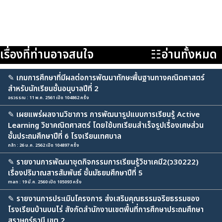
เรื่องที่ท่านอาจสนใจ
☷อ่านทั้งหมด
✎
เกมการศึกษาที่มีผลต่อการพัฒนาทักษะพื้นฐานทางคณิตศาสตร์
สำหรับนักเรียนชั้นอนุบาลปีที่ 2
อรวรรณ : 11 พ.ค. 2561 เปิด 104862 ครั้ง
✎
เผยแพร่ผลงานวิชาการ การพัฒนารูปแบบการเรียนรู้ Active
Learning วิชาคณิตศาสตร์ โดยใช้บทเรียนสำเร็จรูปเรื่องเศษส่วน
ชั้นประถมศึกษาปีที่ 6 โรงเรียนเทศบาล
กล้า : 26 ม.ค. 2562 เปิด 104897 ครั้ง
✎
รายงานการพัฒนาชุดกิจกรรมการเรียนรู้วิชาเคมี2(ว30222)
เรื่องปริมาณสารสัมพันธ์ ชั้นมัธยมศึกษาปีที่ 5
man : 19 มี.ค. 2560 เปิด 105093 ครั้ง
✎
รายงานการประเมินโครงการ ส่งเสริมคุณธรรมจริยธรรมของ
โรงเรียนบ้านบนไร่ สังกัดสำนักงานเขตพื้นที่การศึกษาประถมศึกษา
สุราษฎร์ธานี เขต 2