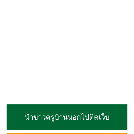
นำข่าวครูบ้านนอกไปติดเว็บ