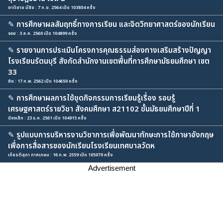
ชาติชาย มีชัย : 7 ก.ย. 2564 เปิด 103804 ครั้ง
✎
การศึกษาผลสัมฤทธิ์ทางการเรียน และจิตวิทยาศาสตร์ของนักเรียน
จอย : 3 ส.ค. 2560 เปิด 104899 ครั้ง
✎
รายงานการประเมินโครงการคุณธรรมส่องทางเสริมสร้างปัญญา
โรงเรียนรัตนบุรี สังกัดสำนักงานเขตพื้นที่การศึกษามัธยมศึกษา เขต
33
ชัย : 17 ก.พ. 2562 เปิด 104650 ครั้ง
✎
การศึกษาผลการใช้ชุดกิจกรรมการเรียนรู้เรื่อง รอบรู้
เศรษฐศาสตร์รายวิชา สังคมศึกษา ส21102 ชั้นมัธยมศึกษาปีที่ 1
น้องเล็ก : 23 ธ.ค. 2561 เปิด 104915 ครั้ง
✎
รูปแบบการบริหารงานวิชาการเพื่อพัฒนาทักษะการใช้ภาษาอังกฤษ
เพื่อการสื่อสารของนักเรียนโรงเรียนเทศบาลวัดห
เกียรติสุดา กาศเกษม : 16 ก.พ. 2559 เปิด 105070 ครั้ง
Advertisement