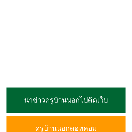
นำข่าวครูบ้านนอกไปติดเว็บ
ครูบ้านนอกดอทคอม