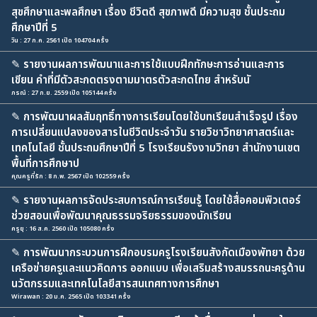
สุขศึกษาและพลศึกษา เรื่อง ชีวิตดี สุขภาพดี มีความสุข ชั้นประถม
ศึกษาปีที่ 5
วิน : 27 ก.ค. 2561 เปิด 104704 ครั้ง
✎
รายงานผลการพัฒนาและการใช้แบบฝึกทักษะการอ่านและการ
เขียน คำที่มีตัวสะกดตรงตามมาตรตัวสะกดไทย สำหรับนั
ภรณ์ : 27 ก.ย. 2559 เปิด 105144 ครั้ง
✎
การพัฒนาผลสัมฤทธิ์ทางการเรียนโดยใช้บทเรียนสำเร็จรูป เรื่อง
การเปลี่ยนแปลงของสารในชีวิตประจำวัน รายวิชาวิทยาศาสตร์และ
เทคโนโลยี ชั้นประถมศึกษาปีที่ 5 โรงเรียนรังงามวิทยา สำนักงานเขต
พื้นที่การศึกษาป
คุณครูที่รัก : 8 ก.พ. 2567 เปิด 102559 ครั้ง
✎
รายงานผลการจัดประสบการณ์การเรียนรู้ โดยใช้สื่อคอมพิวเตอร์
ช่วยสอนเพื่อพัฒนาคุณธรรมจริยธรรมของนักเรียน
ครูยุ : 16 ส.ค. 2560 เปิด 105080 ครั้ง
✎
การพัฒนากระบวนการฝึกอบรมครูโรงเรียนสังกัดเมืองพัทยา ด้วย
เครือข่ายครูและแนวคิดการ ออกแบบ เพื่อเสริมสร้างสมรรถนะครูด้าน
นวัตกรรมและเทคโนโลยีสารสนเทศทางการศึกษา
Wirawan : 20 ม.ค. 2565 เปิด 103341 ครั้ง