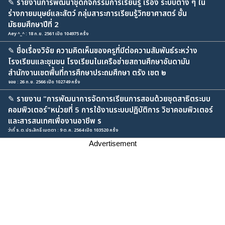
✎
รายงานการพัฒนาชุดกิจกรรมการเรียนรู้ เรื่อง ระบบต่าง ๆ ใน
ร่างกายมนุษย์และสัตว์ กลุ่มสาระการเรียนรู้วิทยาศาสตร์ ชั้น
มัธยมศึกษาปีที่ 2
Aey ^_^ : 18 ก.ย. 2561 เปิด 104975 ครั้ง
✎
ชื่อเรื่องวิจัย ความคิดเห็นของครูที่มีต่อความสัมพันธ์ระหว่าง
โรงเรียนและชุมชน โรงเรียนในเครือข่ายสถานศึกษาอันดามัน
สำนักงานเขตพื้นที่การศึกษาประถมศึกษา ตรัง เขต ๒
จอย : 26 ก.ย. 2566 เปิด 102749 ครั้ง
✎
รายงาน "การพัฒนาการจัดการเรียนการสอนด้วยชุดสาธิตระบบ
คอมพิวเตอร์"หน่วยที่ 5 การใช้งานระบบปฏิบัติการ วิชาคอมพิวเตอร์
และสารสนเทศเพื่องานอาชีพ ร
ว่าที่ ร.ต.ประสิทธิ์ เมตตา : 9 ต.ค. 2564 เปิด 103520 ครั้ง
Advertisement