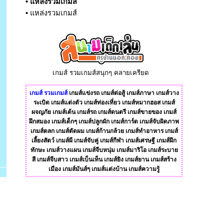
•
แหล่งรวมเกมส์
•
แหล่งรวมเกมส์
เกมส์ รวมเกมส์สนุกๆ คลายเครียด
เกมส์
รวมเกมส์
เกมส์แข่งรถ
เกมส์ต่อสู้
เกมส์ภาษา
เกมส์วาง
ระเบิด
เกมส์แต่งตัว
เกมส์ท่องเที่ยว
เกมส์หมากฮอส
เกมส์
ผจญภัย
เกมส์เต้น
เกมส์รถ
เกมส์ดนตรี
เกมส์ขายของ
เกมส์
ฝึกสมอง
เกมส์เด็กๆ
เกมส์ปลูกผัก
เกมส์การ์ด
เกมส์จับผิดภาพ
เกมส์ตลก
เกมส์ตัดผม
เกมส์ก้านกล้วย
เกมส์ทําอาหาร
เกมส์
เลี้ยงสัตว์
เกมส์ผี
เกมส์จับคู่
เกมส์กีฬา
เกมส์เศรษฐี
เกมส์ฝึก
ทักษะ
เกมส์วางแผน
เกมส์จีบหนุ่ม
เกมส์มาริโอ
เกมส์ระบาย
สี
เกมส์จีบสาว
เกมส์เบ็นเท็น
เกมส์ยิง
เกมส์ยาน
เกมส์สร้าง
เมือง
เกมส์มันส์ๆ
เกมส์แต่งบ้าน
เกมส์ความรู้