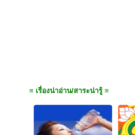
≡ เรื่องน่าอ่าน/สาระน่ารู้ ≡