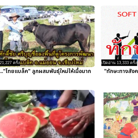
21,227 ครั้ง
เปิดอ่าน 13,333 ครั้ง
..."ไทยแบล็ค" ลูกผสมพันธุ์ใหม่ให้เนื้อมาก
"ทักษะทางสังค