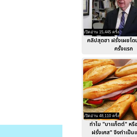
เปิดอ่าน 15,445 ครั้ง
คลิปสุดฮา ฝรั่งเผยโ
ครั้งแรก
เปิดอ่าน 48,110 ครั้ง
ทำไม "บาแก็ตต์" หรื
ฝรั่งเศส" จึงทำเป็น