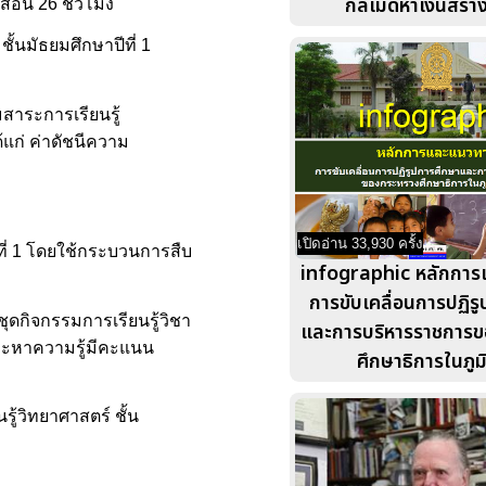
กลเม็ดหาเงินสร้าง
สอน 26 ชั่วโมง
้นมัธยมศึกษาปีที่ 1
มสาระการเรียนรู้
้แก่ ค่าดัชนีความ
เปิดอ่าน 33,930 ครั้ง
ีที่ 1 โดยใช้กระบวนการสืบ
infographic หลักกา
การขับเคลื่อนการปฏิร
ชุดกิจกรรมการเรียนรู้วิชา
และการบริหารราชการ
สาะหาความรู้มีคะแนน
ศึกษาธิการในภูม
ู้วิทยาศาสตร์ ชั้น