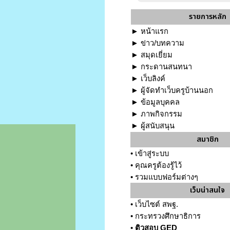
รายการหลัก
►
หน้าแรก
►
ข่าว/บทความ
►
สมุดเยี่ยม
►
กระดานสนทนา
►
เว็บลิงค์
►
ผู้จัดทำเว็บครูบ้านนอก
►
ข้อมูลบุคคล
►
ภาพกิจกรรม
►
ผู้สนับสนุน
สมาชิก
•
เข้าสู่ระบบ
•
คุณครูต้องรู้ไว้
•
รวมแบบฟอร์มต่างๆ
เว็บน่าสนใจ
•
เว็บไซต์ สพฐ.
•
กระทรวงศึกษาธิการ
•
ติวสอบ GED