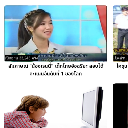
เปิดอ่าน 33,243 ครั้ง
เปิดอ่าน 
สัมภาษณ์ "น้องเรนนี่" เด็กไทยอัจฉริยะ สอบได้
โคขุน
คะแนนอันดับที่ 1 ของโลก