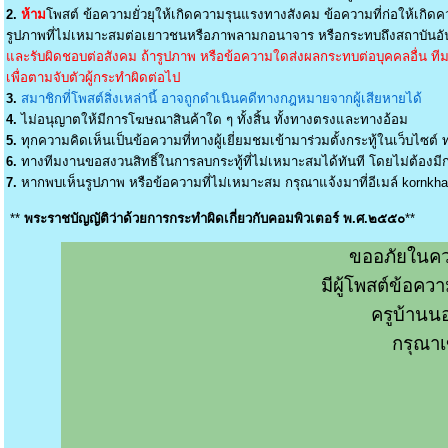
2.
ห้าม
โพสต์ ข้อความยั่วยุให้เกิดความรุนแรงทางสังคม ข้อความที่ก่อให้เกิดค
รูปภาพที่ไม่เหมาะสมต่อเยาวชนหรือภาพลามกอนาจาร หรือกระทบถึงสถาบันอัน
และรับผิดชอบต่อสังคม ถ้ารูปภาพ หรือข้อความใดส่งผลกระทบต่อบุคคลอื่น ทีมง
เพื่อตามจับตัวผู้กระทำผิดต่อไป
3.
สมาชิกที่โพสต์สิ่งเหล่านี้ อาจถูกดำเนินคดีทางกฎหมายจากผู้เสียหายได้
4.
ไม่อนุญาตให้มีการโฆษณาสินค้าใด ๆ ทั้งสิ้น ทั้งทางตรงและทางอ้อม
5.
ทุกความคิดเห็นเป็นข้อความที่ทางผู้เยี่ยมชมเข้ามาร่วมตั้งกระทู้ในเว็บไซต์ ท
6.
ทางทีมงานขอสงวนสิทธิ์ในการลบกระทู้ที่ไม่เหมาะสมได้ทันที โดยไม่ต้องมีกา
7.
หากพบเห็นรูปภาพ หรือข้อความที่ไม่เหมาะสม กรุณาแจ้งมาที่อีเมล์
kornkh
**
พระราชบัญญัติว่าด้วยการกระทำผิดเกี่ยวกับคอมพิวเตอร์ พ.ศ.๒๕๕๐
**
ขออภัยในคว
มีผู้โพสต์ข้อค
ครูบ้านน
กรุณาเ