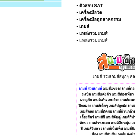
•
ติวสอบ SAT
•
เครื่องมือวัด
•
เครื่องมืออุตสาหกรรม
•
เกมส์
•
แหล่งรวมเกมส์
•
แหล่งรวมเกมส์
เกมส์ รวมเกมส์สนุกๆ ค
เกมส์
รวมเกมส์
เกมส์แข่งรถ
เกมส์ต่อส
ระเบิด
เกมส์แต่งตัว
เกมส์ท่องเที่ยว
ผจญภัย
เกมส์เต้น
เกมส์รถ
เกมส์ดนต
ฝึกสมอง
เกมส์เด็กๆ
เกมส์ปลูกผัก
เกมส
เกมส์ตลก
เกมส์ตัดผม
เกมส์ก้านกล้ว
เลี้ยงสัตว์
เกมส์ผี
เกมส์จับคู่
เกมส์กีฬ
ทักษะ
เกมส์วางแผน
เกมส์จีบหนุ่ม
เก
สี
เกมส์จีบสาว
เกมส์เบ็นเท็น
เกมส์ยิ
เมือง
เกมส์มันส์ๆ
เกมส์แต่งบ้