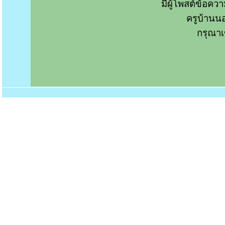
มีผู้โพสต์ข้อค
ครูบ้านน
กรุณาเ