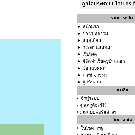
ถูกใจประชาชน โดย ดร.ด
รายการหลัก
►
หน้าแรก
►
ข่าว/บทความ
►
สมุดเยี่ยม
►
กระดานสนทนา
►
เว็บลิงค์
►
ผู้จัดทำเว็บครูบ้านนอก
►
ข้อมูลบุคคล
►
ภาพกิจกรรม
►
ผู้สนับสนุน
สมาชิก
•
เข้าสู่ระบบ
•
คุณครูต้องรู้ไว้
•
รวมแบบฟอร์มต่างๆ
เว็บน่าสนใจ
•
เว็บไซต์ สพฐ.