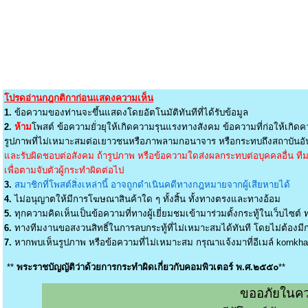
โปรดอ่านกฎกติกาก่อนแสดงความเห็น
1.
ข้อความของท่านจะขึ้นแสดงโดยอัตโนมัติทันทีที่ได้รับข้อมูล
2.
ห้าม
โพสต์ ข้อความยั่วยุให้เกิดความรุนแรงทางสังคม ข้อความที่ก่อให้เกิดค
รูปภาพที่ไม่เหมาะสมต่อเยาวชนหรือภาพลามกอนาจาร หรือกระทบถึงสถาบันอัน
และรับผิดชอบต่อสังคม ถ้ารูปภาพ หรือข้อความใดส่งผลกระทบต่อบุคคลอื่น ทีมง
เพื่อตามจับตัวผู้กระทำผิดต่อไป
3.
สมาชิกที่โพสต์สิ่งเหล่านี้ อาจถูกดำเนินคดีทางกฎหมายจากผู้เสียหายได้
4.
ไม่อนุญาตให้มีการโฆษณาสินค้าใด ๆ ทั้งสิ้น ทั้งทางตรงและทางอ้อม
5.
ทุกความคิดเห็นเป็นข้อความที่ทางผู้เยี่ยมชมเข้ามาร่วมตั้งกระทู้ในเว็บไซต์ ท
6.
ทางทีมงานขอสงวนสิทธิ์ในการลบกระทู้ที่ไม่เหมาะสมได้ทันที โดยไม่ต้องมีกา
7.
หากพบเห็นรูปภาพ หรือข้อความที่ไม่เหมาะสม กรุณาแจ้งมาที่อีเมล์
kornkh
**
พระราชบัญญัติว่าด้วยการกระทำผิดเกี่ยวกับคอมพิวเตอร์ พ.ศ.๒๕๕๐
**
ขออภัยในคว