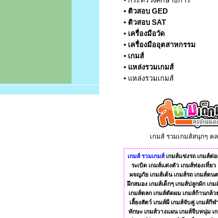
•
กระทรวงศึกษาธิการ
•
ติวสอบ GED
•
ติวสอบ SAT
•
เครื่องมือวัด
•
เครื่องมืออุตสาหกรรม
•
เกมส์
•
แหล่งรวมเกมส์
•
แหล่งรวมเกมส์
เกมส์ รวมเกมส์สนุกๆ ค
เกมส์
รวมเกมส์
เกมส์แข่งรถ
เกมส์ต่อส
ระเบิด
เกมส์แต่งตัว
เกมส์ท่องเที่ยว
ผจญภัย
เกมส์เต้น
เกมส์รถ
เกมส์ดนต
ฝึกสมอง
เกมส์เด็กๆ
เกมส์ปลูกผัก
เกมส
เกมส์ตลก
เกมส์ตัดผม
เกมส์ก้านกล้ว
เลี้ยงสัตว์
เกมส์ผี
เกมส์จับคู่
เกมส์กีฬ
ทักษะ
เกมส์วางแผน
เกมส์จีบหนุ่ม
เก