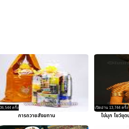
36,544 ครั้ง
เปิดอ่าน 13,744 ครั้ง
การถวายสังฆทาน
ไข่มุก โชว์ช