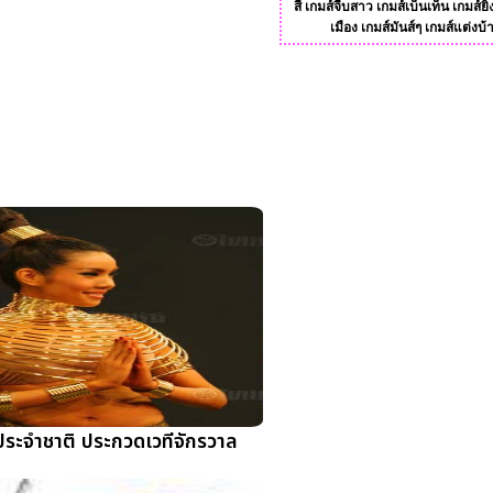
สี
เกมส์จีบสาว
เกมส์เบ็นเท็น
เกมส์ยิ
เมือง
เกมส์มันส์ๆ
เกมส์แต่งบ้
ุดประจำชาติ ประกวดเวทีจักรวาล