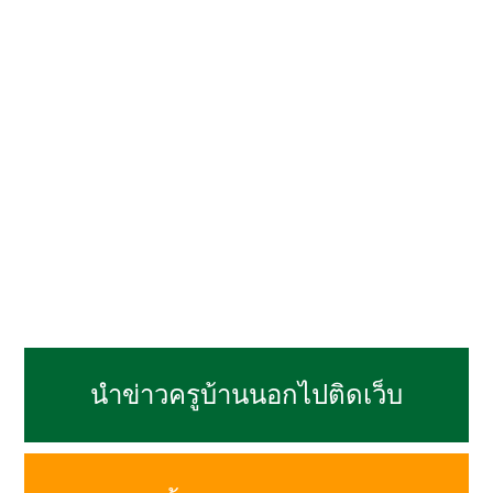
นำข่าวครูบ้านนอกไปติดเว็บ