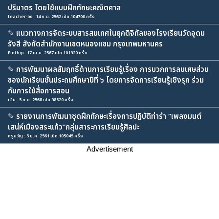
ปริมาตร โดยใช้แบบฝึกทักษะคณิตศาส
teacher-bo : 14 ก.ย. 2562 เปิด 104700 ครั้ง
✎
แนวทางการจัดระบบสารสนเทศในยุคดิจิทัลของโรงเรียนวัดอุดม
รังสี สังกัดสำนักงานเขตหนองแขม กรุงเทพมหานคร
Pinthip : 17 เม.ย. 2567 เปิด 101920 ครั้ง
✎
การพัฒนาผลสัมฤทธิ์ด้านการเรียนรู้เรื่อง การบวกการลบเศษส่วน
ของนักเรียนชั้นประถมศึกษาปีที่ ๖ โดยการจัดการเรียนรู้เชิงรุก ร่วม
กับการใช้สื่อการสอน
เต้ย : 5 ก.ค. 2568 เปิด 98520 ครั้ง
✎
รายงานการพัฒนาชุดฝึกทักษะเรื่องการปฏิบัติท่ารำ “เพลงมนต์
เสน่ห์เมืองสระแก้ว”กลุ่มสาระการเรียนรู้ศิลปะ
ครูขวัญ : 3 ม.ค. 2561 เปิด 105045 ครั้ง
Advertisement