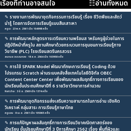
เรื่องที่ท่านอาจสนใจ
☷อ่านทั้งหมด
✎
รายงานการพัฒนาชุดกิจกรรมการเรียนรู้ เรื่อง ชีวิตพืชและสัตว์
น่ารู้ โดยการจัดการเรียนรู้แบบสืบเสาะหา
ครูเอ : 23 พ.ค. 2561 เปิด 104998 ครั้ง
✎
การพัฒนาหลักสูตรการเตรียมความพร้อมส าหรับครูผู้ช่วยในการ
ปฏิบัติหน้าที่ครูใน สถานศึกษาด้วยกระบวนการชุมชนการเรียนรู้ทาง
วิชาชีพ (PLC) โรงเรียนสตรีนครสวรร
สมกมล วรรณทอง : 18 ส.ค. 2564 เปิด 103958 ครั้ง
✎
การใช้ SPARK Model พัฒนาทักษะการเรียนรู้ Coding ด้วย
โปรแกรม Scratch ผ่านระบบคลังสื่อเทคโนโลยีดิจิทัล OBEC
Content Center Center เพื่อพัฒนาผลสัมฤทธิ์ทางการเรียนของ
นักเรียนชั้นประถมศึกษาปีที่ 6 รายวิชาวิทยาการคำนวณ
Natcha : 3 มิ.ย. 2569 เปิด 1374 ครั้ง
✎
การพัฒนาชุดกิจกรรมส่งเสริมความสามารถในการอ่าน เชิงคิด
วิเคราะห์ กลุ่มสาระ การเรียนรู้ภาษาไทย
ครูแอน : 8 เม.ย. 2561 เปิด 105065 ครั้ง
✎
การแก้ปัญหาผลสัมฤทธิ์ทางการเรียนวิชาคณิตศาสตร์ของ
นักเรียน ชั้นมัธยมศึกษาปีที่ 3 ปีการศึกษา 2562 เรื่อง พื้นที่ผิวและ