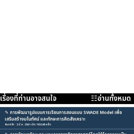
เรื่องที่ท่านอาจสนใจ
☷อ่านทั้งหมด
✎
การพัฒนารูปแบบการเรียนการสอนแบบ SWADE Model เพื่อ
เสริมสร้างมโนทัศน์ และทักษะการคิดสังเคราะ
จันทร์จ้า : 2 มี.ค. 2561 เปิด 105248 ครั้ง