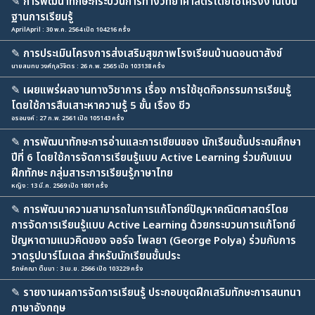
✎
การพัฒนาทักษะกระบวนการทางวิทยาศาสตร์โดยใช้โครงงานเป็น
ฐานการเรียนรู้
AprilApril : 30 พ.ค. 2564 เปิด 104216 ครั้ง
✎
การประเมินโครงการส่งเสริมสุขภาพโรงเรียนบ้านดอนตาสังข์
นายสมทบ วงศ์กุลวิจิตร : 26 ก.พ. 2565 เปิด 103138 ครั้ง
✎
เผยแพร่ผลงานทางวิชาการ เรื่อง การใช้ชุดกิจกรรมการเรียนรู้
โดยใช้การสืบเสาะหาความรู้ 5 ขั้น เรื่อง ชีว
อรอนงค์ : 27 ก.พ. 2561 เปิด 105143 ครั้ง
✎
การพัฒนาทักษะการอ่านและการเขียนของ นักเรียนชั้นประถมศึกษา
ปีที่ 6 โดยใช้การจัดการเรียนรู้แบบ Active Learning ร่วมกับแบบ
ฝึกทักษะ กลุ่มสาระการเรียนรู้ภาษาไทย
หญิง : 13 มี.ค. 2569 เปิด 1801 ครั้ง
✎
การพัฒนาความสามารถในการแก้โจทย์ปัญหาคณิตศาสตร์โดย
การจัดการเรียนรู้แบบ Active Learning ด้วยกระบวนการแก้โจทย์
ปัญหาตามแนวคิดของ จอร์จ โพลยา (George Polya) ร่วมกับการ
วาดรูปบาร์โมเดล สำหรับนักเรียนชั้นประ
รักษ์คณา ติ๊บมา : 3 เม.ย. 2566 เปิด 103229 ครั้ง
✎
รายงานผลการจัดการเรียนรู้ ประกอบชุดฝึกเสริมทักษะการสนทนา
ภาษาอังกฤษ