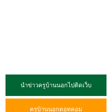
นำข่าวครูบ้านนอกไปติดเว็บ
ครูบ้านนอกดอทคอม