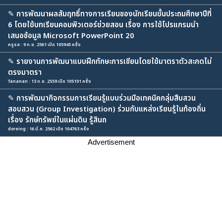
✎
การพัฒนาผลสัมฤทธิ์ทางการเรียนของนักเรียนชั้นประถมศึกษาปีที่
6 โดยใช้บทเรียนคอมพิวเตอร์ช่วยสอน เรื่อง การใช้โปรแกรมนำ
เสนอข้อมูล Microsoft PowerPoint 20
ครูรส : 9 ก.ย. 2561 เปิด 105945 ครั้ง
✎
รายงานการพัฒนาแบบฝึกทักษะการเขียนโดยใช้มาตราตัวสะกดไม่
ตรงมาตรา
Tananan : 13 ก.ย. 2559 เปิด 105101 ครั้ง
✎
การพัฒนากิจกรรมการเรียนรู้แบบร่วมมือเทคนิคกลุ่มสืบสวน
สอบสวน (Group Investigation) ร่วมกับแหล่งเรียนรู้ในท้องถิ่น
เรื่อง รักษ์ทรัพย์ในแผ่นดิน รู้สินถ
doreing : 16 มี.ค. 2562 เปิด 104763 ครั้ง
Advertisement