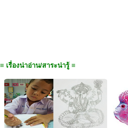
≡ เรื่องน่าอ่าน/สาระน่ารู้ ≡