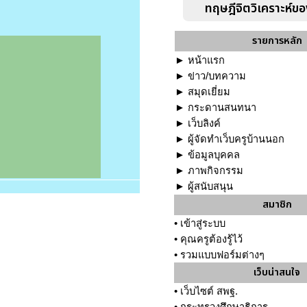
ทฤษฎีจิตวิเคราะห์ข
รายการหลัก
►
หน้าแรก
►
ข่าว/บทความ
►
สมุดเยี่ยม
►
กระดานสนทนา
►
เว็บลิงค์
►
ผู้จัดทำเว็บครูบ้านนอก
►
ข้อมูลบุคคล
►
ภาพกิจกรรม
►
ผู้สนับสนุน
สมาชิก
•
เข้าสู่ระบบ
•
คุณครูต้องรู้ไว้
•
รวมแบบฟอร์มต่างๆ
เว็บน่าสนใจ
•
เว็บไซต์ สพฐ.