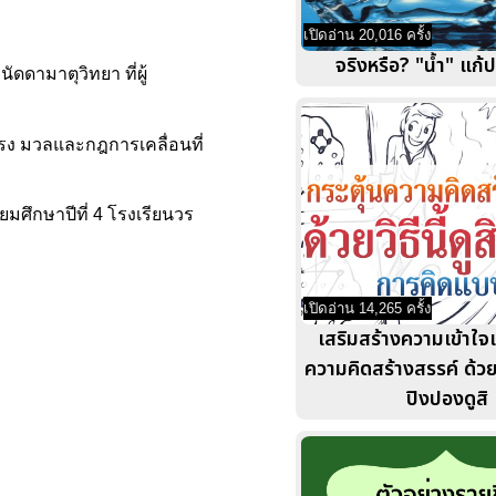
เปิดอ่าน 20,016 ครั้ง
จริงหรือ? "น้ำ" แก้ป
ัดดามาตุวิทยา ที่ผู้
ง แรง มวลและกฎการเคลื่อนที่
ยมศึกษาปีที่ 4 โรงเรียนวร
เปิดอ่าน 14,265 ครั้ง
เสริมสร้างความเข้าใจ
ความคิดสร้างสรรค์ ด้
ปิงปองดูสิ