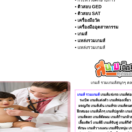
•
กระทรวงศึกษาธิการ
•
ติวสอบ GED
•
ติวสอบ SAT
•
เครื่องมือวัด
•
เครื่องมืออุตสาหกรรม
•
เกมส์
•
แหล่งรวมเกมส์
•
แหล่งรวมเกมส์
เกมส์ รวมเกมส์สนุกๆ ค
เกมส์
รวมเกมส์
เกมส์แข่งรถ
เกมส์ต่อส
ระเบิด
เกมส์แต่งตัว
เกมส์ท่องเที่ยว
ผจญภัย
เกมส์เต้น
เกมส์รถ
เกมส์ดนต
ฝึกสมอง
เกมส์เด็กๆ
เกมส์ปลูกผัก
เกมส
เกมส์ตลก
เกมส์ตัดผม
เกมส์ก้านกล้ว
เลี้ยงสัตว์
เกมส์ผี
เกมส์จับคู่
เกมส์กีฬ
ทักษะ
เกมส์วางแผน
เกมส์จีบหนุ่ม
เก