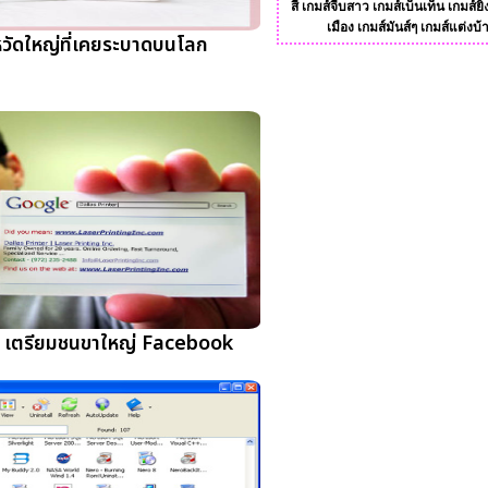
สี
เกมส์จีบสาว
เกมส์เบ็นเท็น
เกมส์ยิ
เมือง
เกมส์มันส์ๆ
เกมส์แต่งบ้
้หวัดใหญ่ที่เคยระบาดบนโลก
เตรียมชนขาใหญ่ Facebook