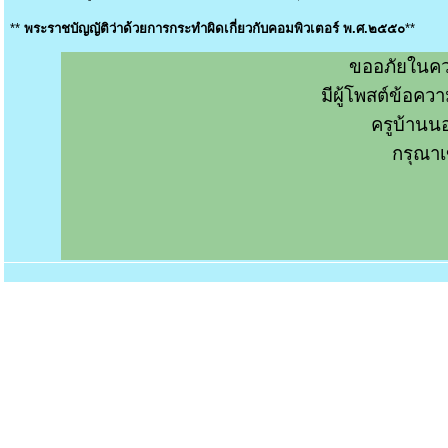
**
พระราชบัญญัติว่าด้วยการกระทำผิดเกี่ยวกับคอมพิวเตอร์ พ.ศ.๒๕๕๐
**
ขออภัยในคว
มีผู้โพสต์ข้อค
ครูบ้านน
กรุณาเ