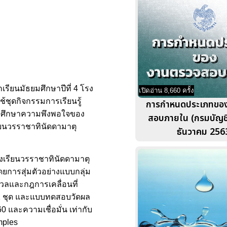
กเรียนมัธยมศึกษาปีที่ 4 โรง
เปิดอ่าน 8,660 ครั้ง
้ชุดกิจกรรมการเรียนรู้
การกำหนดประเภทขอ
 3) ศึกษาความพึงพอใจของ
สอบภายใน (กรมบัญช
เรียนวรราชาทินัดดามาตุ
ธันวาคม 256
 โรงเรียนวรราชาทินัดดามาตุ
ดยการสุ่มตัวอย่างแบบกลุ่ม
 มวลและกฎการเคลื่อนที่
 1 ชุด และแบบทดสอบวัดผล
0 และความเชื่อมั่น เท่ากับ
mples