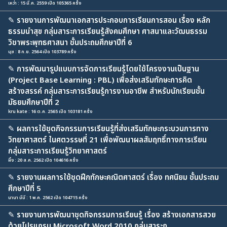
เหว่า : 15 มี.ค. 2559 เปิด 105365 ครั้ง
✎
รายงานการพัฒนาเอกสารประกอบการเรียนการสอน เรื่อง หลัก
ธรรมนำสุข กลุ่มสาระการเรียนรู้สังคมศึกษา ศาสนาและวัฒนธรรม
วิชาพระพุทธศาสนา ชั้นประถมศึกษาปีที่ 6
นุช : 8 ก.ย. 2564 เปิด 103789 ครั้ง
✎
การพัฒนารูปแบบการจัดการเรียนรู้โดยใช้โครงงานเป็นฐาน
(Project Base Learning : PBL) เพื่อส่งเสริมทักษะการคิด
สร้างสรรค์ กลุ่มสาระการเรียนรู้การงานอาชีพ สำหรับนักเรียนชั้น
มัธยมศึกษาปีที่ 2
kru kate : 16 ต.ค. 2565 เปิด 103181 ครั้ง
✎
ผลการใช้ชุดกิจกรรมการเรียนรู้ที่ส่งเสริมทักษะกระบวนการทาง
วิทยาศาสตร์ ในศตวรรษที่ 21 เพื่อพัฒนาผลสัมฤทธิ์ทางการเรียน
กลุ่มสาระการเรียนรู้วิทยาศาสตร์
ผึ้ง : 20 ส.ค. 2562 เปิด 104616 ครั้ง
✎
รายงานผลการใช้ชุดฝึกทักษะคณิตศาสตร์ เรื่อง ทศนิยม ชั้นประถม
ศึกษาปีที่ 5
นานา มีมี : 1 พ.ค. 2562 เปิด 104715 ครั้ง
✎
รายงานการพัฒนาชุดกิจกรรมการเรียนรู้ เรื่อง สร้างเอกสารสวย
ด้วยโปรแกรม Microsoft Word 2010 กลุ่มสาระก