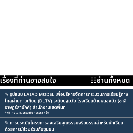
เรื่องที่ท่านอาจสนใจ
☷อ่านทั้งหมด
✎
รูปแบบ LAIAD MODEL เพื่อบริหารจัดการกระบวนการเรียนรู้ทาง
ไกลผ่านดาวเทียม (DLTV) ระดับปฐมวัย โรงเรียนบ้านหนองบัว (ชาลี
ราษฎร์สามัคคี) สำนักงานเขตพื้นท
กิฟท์ : 10 เม.ย. 2563 เปิด 105051 ครั้ง
✎
การประเมินโครงการส่งเสริมคุณธรรมจริยธรรมสำหรับนักเรียน
ด้วยการมีส่วoร่วมกับชุมชน