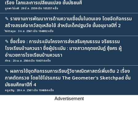
เรื่อง โลกและการเปลี่ยนแปลง ชั้นมัธยมศึ
บูรพา ไม่แพ้ : 29 มี.ค. 2559 เปิด 105357 ครั้ง
✎
รายงานการพัฒนาการด้านความเชื่อมั่นในตนเอง โดยจัดกิจกรรม
สร้างสรรค์จากวัสดุเหลือใช้ สำหรับเด็กปฐมวัย ชั้นอนุบาลปีที่ 2
์Nittaya : 3 ก.ย. 2561 เปิด 104802 ครั้ง
✎
ชื่อเรื่อง : การประเมินโครงการส่งเสริมคุณธรรม จริยธรรม
โรงเรียนบ้านควนรา ชื่อผู้ประเมิน : นางสาวกฤตยณันฏ์ ขุ้ยศร ผู้
อำนวยการโรงเรียนบ้านควนรา
ภัทร : 25 เม.ย. 2564 เปิด 104314 ครั้ง
✎
ผลการใช้ชุดกิจกรรมการเรียนรู้วิชาคณิตศาสตร์เพิ่มเติม 2 เรื่อง
ภาคตัดกรวย โดยใช้โปรแกรม The Geometer’s Sketchpad ชั้น
มัธยมศึกษาปีที่ 4
ครูขวัญ : 28 ก.ค. 2561 เปิด 104684 ครั้ง
Advertisement