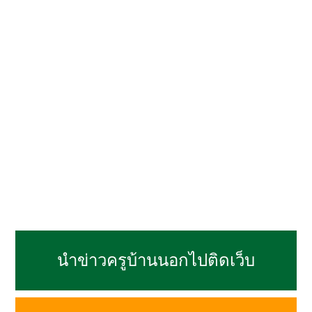
นำข่าวครูบ้านนอกไปติดเว็บ