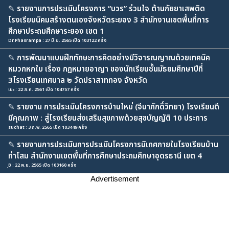
✎
รายงานการประเมินโครงการ “บวร” ร่วมใจ ต้านภัยยาเสพติด
โรงเรียนนิคมสร้างตนเองจังหวัดระยอง 3 สำนักงานเขตพื้นที่การ
ศึกษาประถมศึกษาระยอง เขต 1
Dr.Phaorampa : 27 มิ.ย. 2565 เปิด 103122 ครั้ง
✎
การพัฒนาแบบฝึกทักษะการคิดอย่างมีวิจารณญาณด้วยเทคนิค
หมวกหกใบ เรื่อง กฎหมายอาญา ของนักเรียนชั้นมัธยมศึกษาปีที่
3โรงเรียนเทศบาล ๒ วัดปราสาททอง จังหวัด
เนะ : 22 ส.ค. 2561 เปิด 104757 ครั้ง
✎
รายงาน การประเมินโครงการบ้านใหม่ (จีนาภักดิ์วิทยา) โรงเรียนดี
มีคุณภาพ : สู่โรงเรียนส่งเสริมสุขภาพด้วยสุขบัญญัติ 10 ประการ
suchat : 3 ก.พ. 2565 เปิด 103449 ครั้ง
✎
รายงานการประเมินการประเมินโครงการนิเทศภายในโรงเรียนบ้าน
ท่าโสม สำนักงานเขตพื้นที่การศึกษาประถมศึกษาอุดรธานี เขต 4
ฺB : 22 พ.ย. 2565 เปิด 103160 ครั้ง
Advertisement