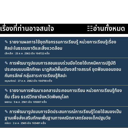
เรื่องที่ท่านอาจสนใจ
☷อ่านทั้งหมด
✎
รายงานผลการใช้ชุดกิจกรรมการเรียนรู้ หน่วยการเรียนรู้เรื่อง
ศิลปะในธรรมชาติและสิ่งแวดล้อม
เล็กเล็ก : 25 ส.ค. 2562 เปิด 104722 ครั้ง
✎
การพัฒนารูปแบบการสอนแบบร่วมมือโดยใช้เทคนิคการปฏิบัติ
ประกอบแบบฝึกทักษะ นาฏศิลป์พื้นเมืองสร้างสรรค์ ชุดฟ้อนออนซอน
กันทรลักษ์ กลุ่มสาระการเรียนรู้ศิลปะ
อรุณรัตน์ : 27 ส.ค. 2562 เปิด 104790 ครั้ง
✎
รายงานการพัฒนาเอกสารประกอบการเรียน หน่วยการเรียนรู้ท้อง
ถิ่น เรื่อง ธรณีวิทยาจังหวัดพิษณุโลก
wena : 5 พ.ค. 2561 เปิด 105007 ครั้ง
✎
การพัฒนารูปแบบการจัดประสบการณ์การเรียนรู้โดยใช้สมองเป็น
ฐานเพื่อส่งเสริมทักษะพื้นฐานทางคณิตศาสตร์ของเด็กปฐมวัย
กษิรา : 2 ส.ค. 2565 เปิด 103491 ครั้ง