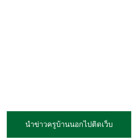
นำข่าวครูบ้านนอกไปติดเว็บ