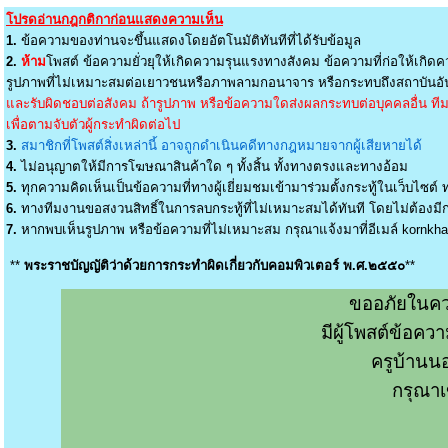
โปรดอ่านกฎกติกาก่อนแสดงความเห็น
1.
ข้อความของท่านจะขึ้นแสดงโดยอัตโนมัติทันทีที่ได้รับข้อมูล
2.
ห้าม
โพสต์ ข้อความยั่วยุให้เกิดความรุนแรงทางสังคม ข้อความที่ก่อให้เกิดค
รูปภาพที่ไม่เหมาะสมต่อเยาวชนหรือภาพลามกอนาจาร หรือกระทบถึงสถาบันอัน
และรับผิดชอบต่อสังคม ถ้ารูปภาพ หรือข้อความใดส่งผลกระทบต่อบุคคลอื่น ทีมง
เพื่อตามจับตัวผู้กระทำผิดต่อไป
3.
สมาชิกที่โพสต์สิ่งเหล่านี้ อาจถูกดำเนินคดีทางกฎหมายจากผู้เสียหายได้
4.
ไม่อนุญาตให้มีการโฆษณาสินค้าใด ๆ ทั้งสิ้น ทั้งทางตรงและทางอ้อม
5.
ทุกความคิดเห็นเป็นข้อความที่ทางผู้เยี่ยมชมเข้ามาร่วมตั้งกระทู้ในเว็บไซต์ ท
6.
ทางทีมงานขอสงวนสิทธิ์ในการลบกระทู้ที่ไม่เหมาะสมได้ทันที โดยไม่ต้องมีกา
7.
หากพบเห็นรูปภาพ หรือข้อความที่ไม่เหมาะสม กรุณาแจ้งมาที่อีเมล์
kornkh
**
พระราชบัญญัติว่าด้วยการกระทำผิดเกี่ยวกับคอมพิวเตอร์ พ.ศ.๒๕๕๐
**
ขออภัยในคว
มีผู้โพสต์ข้อค
ครูบ้านน
กรุณาเ