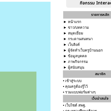
กิจกรรม Intera
รายการหลัก
►
หน้าแรก
►
ข่าว/บทความ
►
สมุดเยี่ยม
►
กระดานสนทนา
►
เว็บลิงค์
►
ผู้จัดทำเว็บครูบ้านนอก
►
ข้อมูลบุคคล
►
ภาพกิจกรรม
►
ผู้สนับสนุน
สมาชิก
•
เข้าสู่ระบบ
•
คุณครูต้องรู้ไว้
•
รวมแบบฟอร์มต่างๆ
เว็บน่าสนใจ
•
เว็บไซต์ สพฐ.