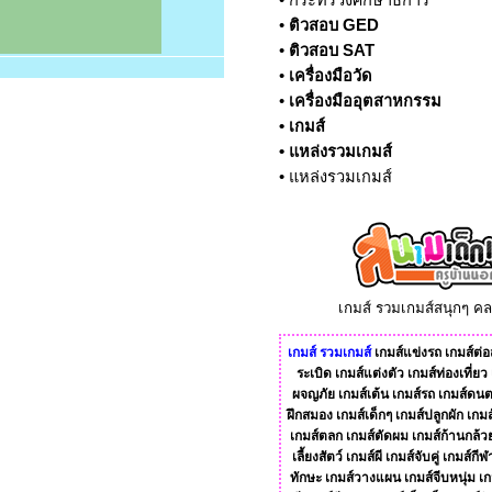
•
กระทรวงศึกษาธิการ
•
ติวสอบ GED
•
ติวสอบ SAT
•
เครื่องมือวัด
•
เครื่องมืออุตสาหกรรม
•
เกมส์
•
แหล่งรวมเกมส์
•
แหล่งรวมเกมส์
เกมส์ รวมเกมส์สนุกๆ ค
เกมส์
รวมเกมส์
เกมส์แข่งรถ
เกมส์ต่อส
ระเบิด
เกมส์แต่งตัว
เกมส์ท่องเที่ยว
ผจญภัย
เกมส์เต้น
เกมส์รถ
เกมส์ดนต
ฝึกสมอง
เกมส์เด็กๆ
เกมส์ปลูกผัก
เกมส
เกมส์ตลก
เกมส์ตัดผม
เกมส์ก้านกล้ว
เลี้ยงสัตว์
เกมส์ผี
เกมส์จับคู่
เกมส์กีฬ
ทักษะ
เกมส์วางแผน
เกมส์จีบหนุ่ม
เก