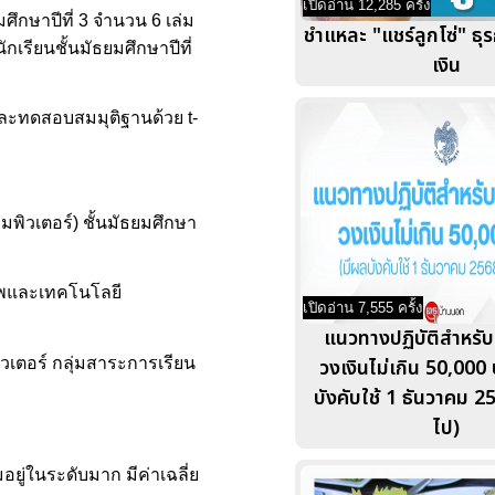
เปิดอ่าน 12,285 ครั้ง
ึกษาปีที่ 3 จำนวน 6 เล่ม
ชำแหละ "แชร์ลูกโซ่" ธุ
รียนชั้นมัธยมศึกษาปีที่
เงิน
) และทดสอบสมมุติฐานด้วย t-
พิวเตอร์) ชั้นมัธยมศึกษา
ีพและเทคโนโลยี
เปิดอ่าน 7,555 ครั้ง
แนวทางปฏิบัติสำหรับก
วเตอร์ กลุ่มสาระการเรียน
วงเงินไม่เกิน 50,000
บังคับใช้ 1 ธันวาคม 2
ไป)
ู่ในระดับมาก มีค่าเฉลี่ย