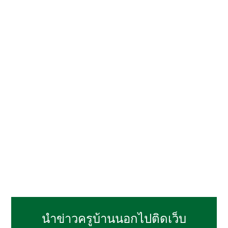
นำข่าวครูบ้านนอกไปติดเว็บ