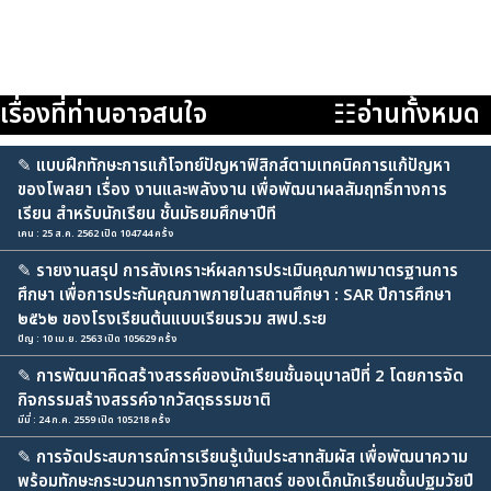
เรื่องที่ท่านอาจสนใจ
☷อ่านทั้งหมด
✎
แบบฝึกทักษะการแก้โจทย์ปัญหาฟิสิกส์ตามเทคนิคการแก้ปัญหา
ของโพลยา เรื่อง งานและพลังงาน เพื่อพัฒนาผลสัมฤทธิ์ทางการ
เรียน สำหรับนักเรียน ชั้นมัธยมศึกษาปีที
เคน : 25 ส.ค. 2562 เปิด 104744 ครั้ง
✎
รายงานสรุป การสังเคราะห์ผลการประเมินคุณภาพมาตรฐานการ
ศึกษา เพื่อการประกันคุณภาพภายในสถานศึกษา : SAR ปีการศึกษา
๒๕๖๒ ของโรงเรียนต้นแบบเรียนรวม สพป.ระย
ปัญ : 10 เม.ย. 2563 เปิด 105629 ครั้ง
✎
การพัฒนาคิดสร้างสรรค์ของนักเรียนชั้นอนุบาลปีที่ 2 โดยการจัด
กิจกรรมสร้างสรรค์จากวัสดุธรรมชาติ
มีมี่ : 24 ก.ค. 2559 เปิด 105218 ครั้ง
✎
การจัดประสบการณ์การเรียนรู้เน้นประสาทสัมผัส เพื่อพัฒนาความ
พร้อมทักษะกระบวนการทางวิทยาศาสตร์ ของเด็กนักเรียนชั้นปฐมวัยปี