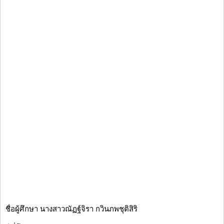
ชื่อผู้ศึกษา นางสาวณัฏฐ์จิรา กวินภพชุติสิริ