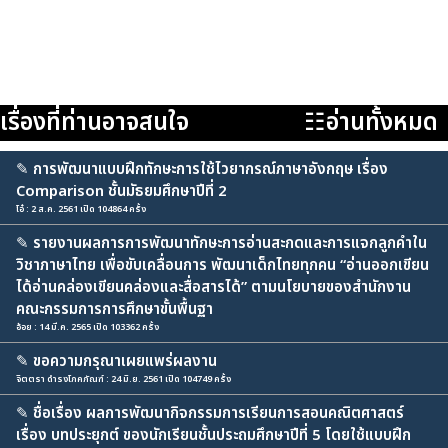
เรื่องที่ท่านอาจสนใจ
☷อ่านทั้งหมด
✎
การพัฒนาแบบฝึกทักษะการใช้ไวยากรณ์ภาษาอังกฤษ เรื่อง
Comparison ชั้นมัธยมศึกษาปีที่ 2
โอ๋ : 2 ส.ค. 2561 เปิด 104864 ครั้ง
✎
รายงานผลการการพัฒนาทักษะการอ่านสะกดและการแจกลูกคำใน
วิชาภาษาไทย เพื่อขับเคลื่อนการ พัฒนาเด็กไทยทุกคน “อ่านออกเขียน
ได้อ่านคล่องเขียนคล่องและสื่อสารได้” ตามนโยบายของสำนักงาน
คณะกรรมการการศึกษาขั้นพื้นฐา
อ้อย : 14 มี.ค. 2565 เปิด 103362 ครั้ง
✎
ขอความกรุณาเผยแพร่ผลงาน
จิตตรา ดำรงโภคภัณฑ์ : 24 มิ.ย. 2561 เปิด 104749 ครั้ง
✎
ชื่อเรื่อง ผลการพัฒนากิจกรรมการเรียนการสอนคณิตศาสตร์
เรื่อง บทประยุกต์ ของนักเรียนชั้นประถมศึกษาปีที่ 5 โดยใช้แบบฝึก