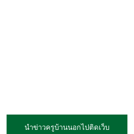
นำข่าวครูบ้านนอกไปติดเว็บ