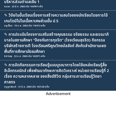
บริหารส่วนตำบลเขิน 1
หมวย : 23 มี.ค. 2563 เปิด 104767 ครั้ง
✎
วิจัยในชั้นเรียนเรื่องการสร้างความสนใจของนักเรียนโดยการใช้
เกมโดมิโน่ในเนื้อหาเศษส่วนชั้น ป.5
ครูเจี๊ยบ : 15 ก.ย. 2563 เปิด 116312 ครั้ง
✎
การประเมินโครงการเสริมสร้างคุณธรรม จริยธรรม และธรรมาภิ
บาลในสถานศึกษา “ป้องกันการทุจริต” (โรงเรียนสุจริต) กิจกรรม
บริษัทสร้างการดี โรงเรียนศรีคูณวิทยบัลลังก์ สังกัดสำนักงานเขต
พื้นที่การศึกษามัธยมศึกษา
Dd.koy : 22 ก.ย. 2565 เปิด 102971 ครั้ง
✎
การจัดกิจกรรมการเรียนรู้แบบบูรณาการโดยใช้แหล่งเรียนรู้สื่อ
อิเล็กทรอนิกส์ เพื่อพัฒนาทักษะการคิดวิเคราะห์ หน่วยการเรียนรู้ที่ 2
เรื่อง ความหลากหลาย ของสิ่งมีชีวิต กลุ่มสาระการเรียนรู้วิทยา
ศาสตร
ครูลูกจันทร์ : 21 มิ.ย. 2565 เปิด 103120 ครั้ง
Advertisement