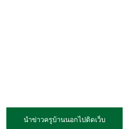
นำข่าวครูบ้านนอกไปติดเว็บ