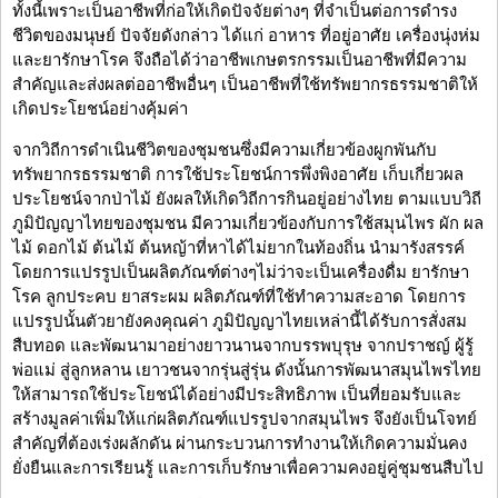
ทั้งนี้เพราะเป็นอาชีพที่ก่อให้เกิดปัจจัยต่างๆ ที่จำเป็นต่อการดำรง
ชีวิตของมนุษย์ ปัจจัยดังกล่าว ได้แก่ อาหาร ที่อยู่อาศัย เครื่องนุ่งห่ม
และยารักษาโรค จึงถือได้ว่าอาชีพเกษตรกรรมเป็นอาชีพที่มีความ
สำคัญและส่งผลต่ออาชีพอื่นๆ เป็นอาชีพที่ใช้ทรัพยากรธรรมชาติให้
เกิดประโยชน์อย่างคุ้มค่า
จากวิถีการดำเนินชีวิตของชุมชนซึ่งมีความเกี่ยวข้องผูกพันกับ
ทรัพยากรธรรมชาติ การใช้ประโยชน์การพึ่งพิงอาศัย เก็บเกี่ยวผล
ประโยชน์จากป่าไม้ ยังผลให้เกิดวิถีการกินอยู่อย่างไทย ตามแบบวิถี
ภูมิปัญญาไทยของชุมชน มีความเกี่ยวข้องกับการใช้สมุนไพร ผัก ผล
ไม้ ดอกไม้ ต้นไม้ ต้นหญ้าที่หาได้ไม่ยากในท้องถิ่น นำมารังสรรค์
โดยการแปรรูปเป็นผลิตภัณฑ์ต่างๆไม่ว่าจะเป็นเครื่องดื่ม ยารักษา
โรค ลูกประคบ ยาสระผม ผลิตภัณฑ์ที่ใช้ทำความสะอาด โดยการ
แปรรูปนั้นตัวยายังคงคุณค่า ภูมิปัญญาไทยเหล่านี้ได้รับการสั่งสม
สืบทอด และพัฒนามาอย่างยาวนานจากบรรพบุรุษ จากปราชญ์ ผู้รู้
พ่อแม่ สู่ลูกหลาน เยาวชนจากรุ่นสู่รุ่น ดังนั้นการพัฒนาสมุนไพรไทย
ให้สามารถใช้ประโยชน์ได้อย่างมีประสิทธิภาพ เป็นที่ยอมรับและ
สร้างมูลค่าเพิ่มให้แก่ผลิตภัณฑ์แปรรูปจากสมุนไพร จึงยังเป็นโจทย์
สำคัญที่ต้องเร่งผลักดัน ผ่านกระบวนการทำงานให้เกิดความมั่นคง
ยั่งยืนและการเรียนรู้ และการเก็บรักษาเพื่อความคงอยู่คู่ชุมชนสืบไป