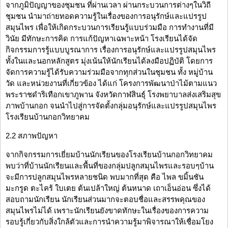
จากภูมิปัญญาของชุมชน ที่ผ่านเวลา ผ่านกระบวนการต่างๆในวิถี
ชุมชน นำมาถ่ายทอดความรู้ในเรื่องของการอนุรักษ์และแปรรูป
สมุนไพร เพื่อให้เกิดกระบวนการเรียนรู้แบบร่วมมือ การทำงานที่มี
วินัย มีทักษะการคิด การแก้ปัญหาเฉพาะหน้า โรงเรียนได้จัด
กิจกรรมการรู้แบบบูรณาการ เรื่องการอนุรักษ์และแปรรูปสมุนไพร
ทั้งในและนอกหลักสูตร มุ่งเน้นให้นักเรียนได้ลงมือปฏิบัติ โดยการ
จัดการความรู้ได้รับความร่วมมือจากทุกส่วนในชุมชน ทั้ง หมู่บ้าน
วัด และหน่วยงานที่เกี่ยวข้อง ได้แก่ โครงการพัฒนาป่าไม้ตามแนว
พระราชดำริเทือกเขาภูพาน จังหวัดกาฬสินธุ์ โรงพยาบาลส่งเสริมสุข
ภาพบ้านกอก จนนำไปสู่การจัดตั้งกลุ่มอนุรักษ์และแปรรูปสมุนไพร
โรงเรียนบ้านกอกวิทยาคม
2.2 สภาพปัญหา
จากกิจกรรมการเยี่ยมบ้านนักเรียนของโรงเรียนบ้านกอกวิทยาคม
พบว่าที่บ้านนักเรียนและพื้นที่ของกลุ่มปลูกสมุนไพรและรอบๆบ้าน
จะมีการปลูกสมุนไพรหลายชนิด พบมากที่สุด คือ ไพล ขมิ้นชัน
มะกรูด ตะไคร้ ใบเตย ต้นเปล้าใหญ่ ต้นหนาด เถาเอ็นอ่อน ซึ่งได้
สอบถามนักเรียน นักเรียนส่วนมากจะตอบชื่อและสรรพคุณของ
สมุนไพรไม่ได้ เพราะนักเรียนยังขาดทักษะในเรื่องของการความ
รอบรู้เกี่ยวกับสิ่งใกล้ตัวและการนำความรู้มาพิจารณาให้เชื่อมโยง