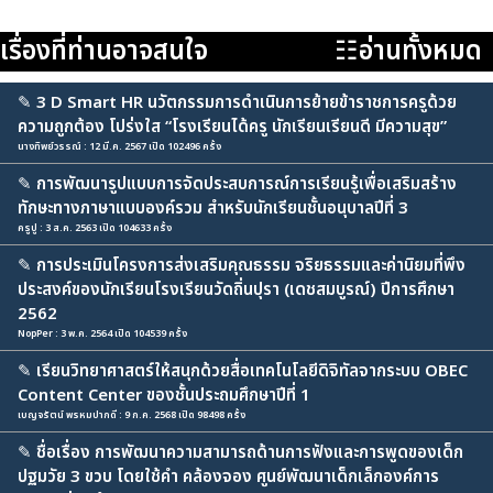
เรื่องที่ท่านอาจสนใจ
☷อ่านทั้งหมด
✎
3 D Smart HR นวัตกรรมการดำเนินการย้ายข้าราชการครูด้วย
ความถูกต้อง โปร่งใส “โรงเรียนได้ครู นักเรียนเรียนดี มีความสุข”
นางทิพย์วรรณ์ : 12 มี.ค. 2567 เปิด 102496 ครั้ง
✎
การพัฒนารูปแบบการจัดประสบการณ์การเรียนรู้เพื่อเสริมสร้าง
ทักษะทางภาษาแบบองค์รวม สำหรับนักเรียนชั้นอนุบาลปีที่ 3
ครูปู : 3 ส.ค. 2563 เปิด 104633 ครั้ง
✎
การประเมินโครงการส่งเสริมคุณธรรม จริยธรรมและค่านิยมที่พึง
ประสงค์ของนักเรียนโรงเรียนวัดถิ่นปุรา (เดชสมบูรณ์) ปีการศึกษา
2562
NopPer : 3 พ.ค. 2564 เปิด 104539 ครั้ง
✎
เรียนวิทยาศาสตร์ให้สนุกด้วยสื่อเทคโนโลยีดิจิทัลจากระบบ OBEC
Content Center ของชั้นประถมศึกษาปีที่ 1
เบญจรัตน์ พรหมปากดี : 9 ก.ค. 2568 เปิด 98498 ครั้ง
✎
ชื่อเรื่อง การพัฒนาความสามารถด้านการฟังและการพูดของเด็ก
ปฐมวัย 3 ขวบ โดยใช้คำ คล้องจอง ศูนย์พัฒนาเด็กเล็กองค์การ