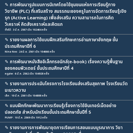
✎
การพัฒนารูปแบบการนิเทศโดยใช้ชุมชนแห่งการเรียนรู้ทาง
วิชาชีพ (PLC) ที่เสริมสร้าง สมรรถนะของครูในการจัดการเรียนรู้เชิง
รุก (Active Learning) เพื่อส่งเสริม ความสามารถในการคิด
วิเคราะห์ คิดสังเคราะห์และคิดแก
ตั้งโอ๋ : 3 มี.ค. 2567 เปิด 102464 ครั้ง
✎
รายงานผลการใช้แบบฝึกเสริมทักษะการอ่านภาษาอังกฤษ ชั้น
ประถมศึกษาปีที่ 6
Nina Noo : 24 มิ.ย. 2561 เปิด 104666 ครั้ง
✎
การพัฒนาหนังสืออิเล็กทรอนิกส์(e-book) เรื่องความรู้พื้นฐาน
ของคอมพิวเตอร์ ชั้นประถมศึกษาปีที่ 4
ครูpiw : 6 มี.ค. 2562 เปิด 104928 ครั้ง
✎
รายงานการประเมินโครงการโรงเรียนส่งเสริมสุขภาพ โรงเรียนวัด
มะนาวหวาน
เล็ก : 10 มี.ค. 2561 เปิด 104888 ครั้ง
✎
แบบฝึกทักษะพัฒนาการเรียนรู้เรื่องการใช้อินเทอร์เน็ตอย่าง
ปลอดภัย สำหรับนักเรียนชั้นประถมศึกษาชั้นปีที่ 5
PUMP : 10 มี.ค. 2569 เปิด 1912 ครั้ง
✎
รายงานการการพัฒนาชุดการเรียนการสอนแบบบูรณาการ วิชา