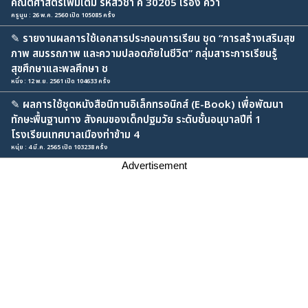
คณิตศาสตร์เพิ่มเติม รหัสวิชา ค 30205 เรื่อง ควา
ครูนูน : 26 พ.ค. 2560 เปิด 105085 ครั้ง
✎
รายงานผลการใช้เอกสารประกอบการเรียน ชุด “การสร้างเสริมสุข
ภาพ สมรรถภาพ และความปลอดภัยในชีวิต” กลุ่มสาระการเรียนรู้
สุขศึกษาและพลศึกษา ช
หนึ่ง : 12 พ.ย. 2561 เปิด 104633 ครั้ง
✎
ผลการใช้ชุดหนังสือนิทานอิเล็กทรอนิกส์ (E-Book) เพื่อพัฒนา
ทักษะพื้นฐานทาง สังคมของเด็กปฐมวัย ระดับชั้นอนุบาลปีที่ 1
โรงเรียนเทศบาลเมืองท่าข้าม 4
หนุ่ย : 4 มี.ค. 2565 เปิด 103238 ครั้ง
Advertisement