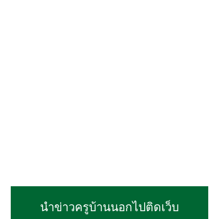
นำข่าวครูบ้านนอกไปติดเว็บ