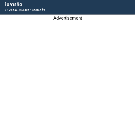
ในการคิด
นิ : 29 ส.ค. 2566 เปิด 102684 ครั้ง
Advertisement