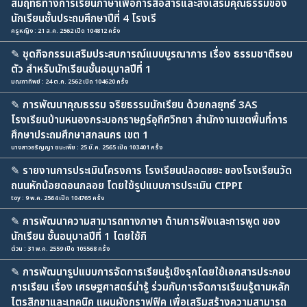
สัมฤทธิ์ทางการเรียนภาษาเพื่อการสื่อสารและส่งเสริมคุณธรรมของ
นักเรียนชั้นประถมศึกษาปีที่ 4 โรงเรี
ครูหญิง : 21 ส.ค. 2562 เปิด 104812 ครั้ง
✎
ชุดกิจกรรมเสริมประสบการณ์แบบบูรณาการ เรื่อง ธรรมชาติรอบ
ตัว สำหรับนักเรียนชั้นอนุบาลปีที่ 1
มณฑาทิพย์ : 24 ต.ค. 2562 เปิด 104620 ครั้ง
✎
การพัฒนาคุณธรรม จริยธรรมนักเรียน ด้วยกลยุทธ์ 3AS
โรงเรียนบ้านหนองกระบอกราษฎร์อุทิศวิทยา สำนักงานเขตพื้นที่การ
ศึกษาประถมศึกษาสกลนคร เขต 1
นางสาวอรัญญา ชนะเพีย : 25 มี.ค. 2565 เปิด 103401 ครั้ง
✎
รายงานการประเมินโครงการ โรงเรียนปลอดขยะ ของโรงเรียนวัด
ถนนหักน้อยดอนกลอย โดยใช้รูปแบบการประเมิน CIPPI
toy : 9 พ.ค. 2564 เปิด 104765 ครั้ง
✎
การพัฒนาความสามารถทางภาษา ด้านการฟังและการพูด ของ
นักเรียน ชั้นอนุบาลปีที่ 1 โดยใช้กิ
ต่วน : 31 พ.ค. 2559 เปิด 105568 ครั้ง
✎
การพัฒนารูปแบบการจัดการเรียนรู้เชิงรุกโดยใช้เอกสารประกอบ
การเรียน เรื่อง เศรษฐศาสตร์น่ารู้ ร่วมกับการจัดการเรียนรู้ตามหลัก
ไตรสิกขาและเทคนิค แผนผังกราฟฟิค เพื่อเสริมสร้างความสามารถ