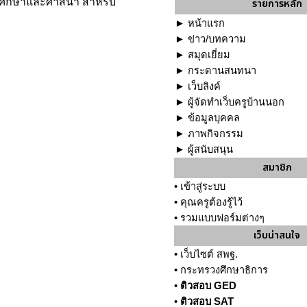
งคมศึกษาและศาสนา สำหรับ
รายการหลัก
►
หน้าแรก
►
ข่าว/บทความ
►
สมุดเยี่ยม
►
กระดานสนทนา
►
เว็บลิงค์
►
ผู้จัดทำเว็บครูบ้านนอก
►
ข้อมูลบุคคล
►
ภาพกิจกรรม
►
ผู้สนับสนุน
สมาชิก
•
เข้าสู่ระบบ
•
คุณครูต้องรู้ไว้
•
รวมแบบฟอร์มต่างๆ
เว็บน่าสนใจ
•
เว็บไซต์ สพฐ.
•
กระทรวงศึกษาธิการ
•
ติวสอบ GED
•
ติวสอบ SAT