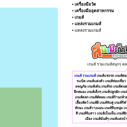
•
เครื่องมือวัด
•
เครื่องมืออุตสาหกรรม
•
เกมส์
•
แหล่งรวมเกมส์
•
แหล่งรวมเกมส์
เกมส์ รวมเกมส์สนุกๆ ค
เกมส์
รวมเกมส์
เกมส์แข่งรถ
เกมส์ต่อส
ระเบิด
เกมส์แต่งตัว
เกมส์ท่องเที่ยว
ผจญภัย
เกมส์เต้น
เกมส์รถ
เกมส์ดนต
ฝึกสมอง
เกมส์เด็กๆ
เกมส์ปลูกผัก
เกมส
เกมส์ตลก
เกมส์ตัดผม
เกมส์ก้านกล้ว
เลี้ยงสัตว์
เกมส์ผี
เกมส์จับคู่
เกมส์กีฬ
ทักษะ
เกมส์วางแผน
เกมส์จีบหนุ่ม
เก
สี
เกมส์จีบสาว
เกมส์เบ็นเท็น
เกมส์ยิ
เมือง
เกมส์มันส์ๆ
เกมส์แต่งบ้