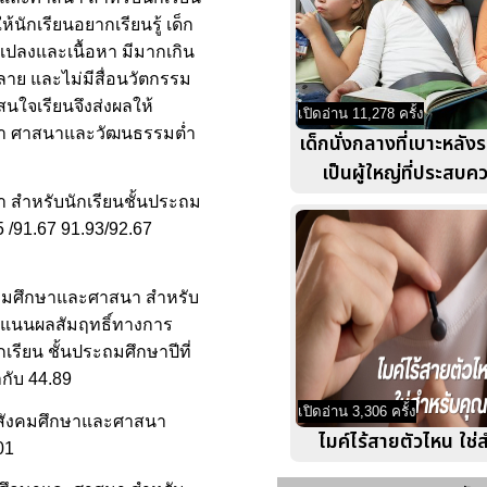
้นักเรียนอยากเรียนรู้ เด็ก
นแปลงและเนื้อหา มีมากเกิน
าย และไม่มีสื่อนวัตกรรม
ใจเรียนจึงส่งผลให้
เปิดอ่าน 11,278 ครั้ง
ศึกษา ศาสนาและวัฒนธรรมต่ำ
เด็กนั่งกลางที่เบาะหลัง
เป็นผู้ใหญ่ที่ประสบค
 สำหรับนักเรียนชั้นประถม
5 /91.67 91.93/92.67
ังคมศึกษาและศาสนา สำหรับ
ะคะแนนผลสัมฤทธิ์ทางการ
รียน ชั้นประถมศึกษาปีที่
ากับ 44.89
เปิดอ่าน 3,306 ครั้ง
รู้สังคมศึกษาและศาสนา
ไมค์ไร้สายตัวไหน ใช่
01