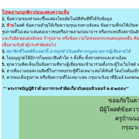
โปรดอ่านกฎกติกาก่อนแสดงความเห็น
1.
ข้อความของท่านจะขึ้นแสดงโดยอัตโนมัติทันทีที่ได้รับข้อมูล
2.
ห้าม
โพสต์ ข้อความยั่วยุให้เกิดความรุนแรงทางสังคม ข้อความที่ก่อให้เกิดค
รูปภาพที่ไม่เหมาะสมต่อเยาวชนหรือภาพลามกอนาจาร หรือกระทบถึงสถาบันอัน
และรับผิดชอบต่อสังคม ถ้ารูปภาพ หรือข้อความใดส่งผลกระทบต่อบุคคลอื่น ทีมง
เพื่อตามจับตัวผู้กระทำผิดต่อไป
3.
สมาชิกที่โพสต์สิ่งเหล่านี้ อาจถูกดำเนินคดีทางกฎหมายจากผู้เสียหายได้
4.
ไม่อนุญาตให้มีการโฆษณาสินค้าใด ๆ ทั้งสิ้น ทั้งทางตรงและทางอ้อม
5.
ทุกความคิดเห็นเป็นข้อความที่ทางผู้เยี่ยมชมเข้ามาร่วมตั้งกระทู้ในเว็บไซต์ ท
6.
ทางทีมงานขอสงวนสิทธิ์ในการลบกระทู้ที่ไม่เหมาะสมได้ทันที โดยไม่ต้องมีกา
7.
หากพบเห็นรูปภาพ หรือข้อความที่ไม่เหมาะสม กรุณาแจ้งมาที่อีเมล์
kornkh
**
พระราชบัญญัติว่าด้วยการกระทำผิดเกี่ยวกับคอมพิวเตอร์ พ.ศ.๒๕๕๐
**
ขออภัยในคว
มีผู้โพสต์ข้อค
ครูบ้านน
กรุณาเ