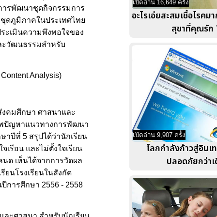
เปิดอ่าน 16,649 ครั้ง
 การพัฒนาชุดกิจกรรมการ
อะไรเอ่ยสะสมเชื้อโรคมาก
ู้ ชุดภูมิภาคในประเทศไทย
สุขาที่คุณรัก 
บบประเมินความพึงพอใจของ
าและวัฒนธรรมสำหรับ
า Content Analysis)
้สังคมศึกษา ศาสนาและ
าสภาพปัญหาแนวทางการพัฒนา
เปิดอ่าน 9,907 ครั้ง
ีที่ 5 สรุปได้ว่านักเรียน
โลกกำลังก้าวสู่อินเทอ
ใจเรียน และไม่ตั้งใจเรียน
ปลอดภัยกว่าเ
ำหนด เห็นได้จากการวัดผล
ียนโรงเรียนในสังกัด
นปีการศึกษา 2556 - 2558
าและศาสนา สำหรับนักเรียน