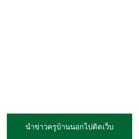
นำข่าวครูบ้านนอกไปติดเว็บ