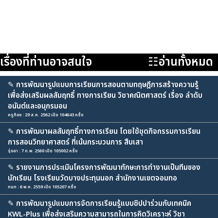
เรื่องที่ท่านอาจสนใจ
☷อ่านทั้งหมด
✎
การพัฒนารูปแบบการเรียนการสอนตามทฤษฎีการสร้างความรู้
เพื่อส่งเสริมผลสัมฤทธิ์ ทางการเรียน วิชาคณิตศาสตร์ เรื่อง ลำดับ
อนันต์และอนุกรมอน
ครูก้อง : 29 ส.ค. 2562 เปิด 104643 ครั้ง
✎
การพัฒนาผลสัมฤทธิ์ทางการเรียน โดยใช้ชุดกิจกรรมการเรียน
การสอนวิทยาศาสตร์ ที่เน้นกระบวนการ สืบเสา
รุ่งลา : 7 ก.พ. 2560 เปิด 105002 ครั้ง
✎
รายงานการประเมินโครงการพัฒนาทักษะการทำงานเป็นทีมของ
นักเรียน โรงเรียนวัดบางประทุนนอก สำนักงานเขตจอมทอ
nun : 6 พ.ค. 2559 เปิด 105207 ครั้ง
✎
การพัฒนารูปแบบการจัดการเรียนรู้แบบซิปปาร่วมกับเทคนิค
KWL-Plus เพื่อส่งเสริมความสามารถในการคิดวิเคราะห์ วิชา