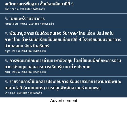
คณิตศาสตร์พื้นฐาน ชั้นมัธยมศึกษาปีที่ 5
น้อย : 27 ธ.ค. 2561 เปิด 104880 ครั้ง
✎
เผยแพร่งานวิชาการ
เซบาสเตียน : 10 มิ.ย. 2561 เปิด 104826 ครั้ง
✎
พัฒนาชุดการเรียนด้วยตนเอง วิชาภาษาไทย เรื่อง ประโยคใน
ภาษาไทย สําหรับนักเรียนชั้นมัธยมศึกษาปีที่ 4 โรงเรียนสนมวิทยาคาร
อําเภอสนม จังหวัดสุรินทร์
ครูวา : 27 พ.ย. 2561 เปิด 104953 ครั้ง
✎
การพัฒนาทักษะการอ่านภาษาอังกฤษ โดยใช้แบบฝึกทักษะการอ่าน
ภาษาอังกฤษ กลุ่มสาระการเรียนรู้ภาษาต่างประเทศ
สมใจ : 20 มี.ค. 2560 เปิด 105319 ครั้ง
✎
รายงานการใช้เอกสารประกอบการเรียนรายวิชาการงานอาชีพและ
เทคโนโลยี (งานเกษตร) การปลูกพืชผักสวนครัวแบบพอเ
นา : 3 ม.ค. 2561 เปิด 105122 ครั้ง
Advertisement