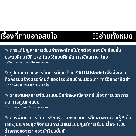
เรื่องที่ท่านอาจสนใจ
☷อ่านทั้งหมด
✎
การแก้ปัญหาการเขียนคำภาษาไทยไม่ถูกต้อง ของนักเรียนชั้น
ประถมศึกษาปีที่ 3/2 โดยใช้แบบฝึกหัดการเขียนภาษาไทย
ครูธิศ : 15 ก.พ. 2567 เปิด 102783 ครั้ง
✎
รูปแบบการบริหารจัดการศึกษาด้วย SRIIN Model เพื่อส่งเสริม
กิจกรรมสร้างสรรค์คนดี ของโรงเรียนบ้านเมืองเก่า “ศรีอินทราทิตย์”
ไมตรี : 24 มิ.ย. 2568 เปิด 98553 ครั้ง
✎
รายงานผลการพัฒนาแบบฝึกทักษะคณิศาสตร์ เรื่องการบวก การ
ลบ การคูณทศนิยม
เม้ง : 23 พ.ย. 2560 เปิด 105189 ครั้ง
✎
การพัฒนาการจัดการรียนรู้ตามกระบวนการสืบเสาะหาความรู้ 5 ขั้น
(5Es)ประกอบชุดกิจกรรมการเรียนรู้แบบศูนย์การเรียน เรื่อง ระบบ
ร่างกายของเรา ของนักรียนชั้นมั