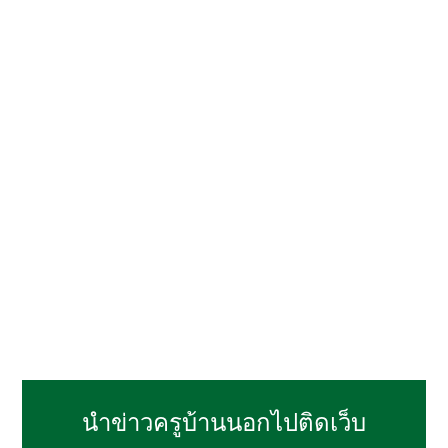
นำข่าวครูบ้านนอกไปติดเว็บ