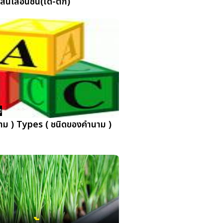
สินเลื่อนชั้น(ได้-ตก)
ง
ม ) Types ( ชนิดของคำนาม )