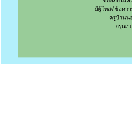
ขออภัยในคว
มีผู้โพสต์ข้อค
ครูบ้านน
กรุณาเ