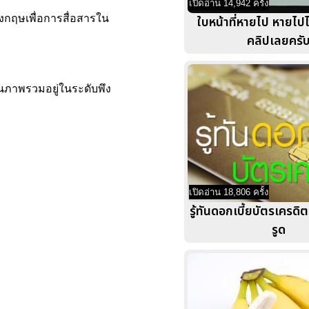
เปิดอ่าน 14,942 ครั้ง
ังกฤษเพื่อการสื่อสารใน
ใบหน้าที่หายไป หายไปไ
คลิปเลยครั
นภาพรวมอยู่ในระดับพึง
เปิดอ่าน 18,806 ครั้ง
รู้ทันดอกเบี้ยบัตรเครดิต
รูด