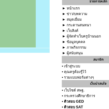
รายการหลัก
►
หน้าแรก
►
ข่าว/บทความ
►
สมุดเยี่ยม
►
กระดานสนทนา
►
เว็บลิงค์
►
ผู้จัดทำเว็บครูบ้านนอก
►
ข้อมูลบุคคล
►
ภาพกิจกรรม
►
ผู้สนับสนุน
สมาชิก
•
เข้าสู่ระบบ
•
คุณครูต้องรู้ไว้
•
รวมแบบฟอร์มต่างๆ
เว็บน่าสนใจ
•
เว็บไซต์ สพฐ.
•
กระทรวงศึกษาธิการ
•
ติวสอบ GED
•
ติวสอบ SAT