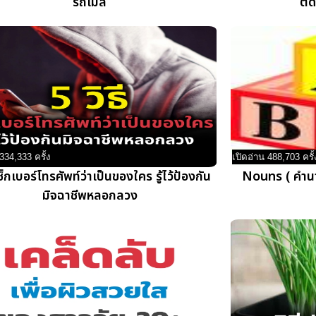
รถเมล์
ตัด
334,333 ครั้ง
เปิดอ่าน 488,703 ครั้
เช็กเบอร์โทรศัพท์ว่าเป็นของใคร รู้ไว้ป้องกัน
Nouns ( คำนา
มิจฉาชีพหลอกลวง