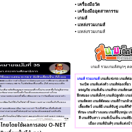
•
เครื่องมือวัด
•
เครื่องมืออุตสาหกรรม
•
เกมส์
•
แหล่งรวมเกมส์
•
แหล่งรวมเกมส์
เกมส์ รวมเกมส์สนุกๆ ค
เกมส์
รวมเกมส์
เกมส์แข่งรถ
เกมส์ต่อส
ระเบิด
เกมส์แต่งตัว
เกมส์ท่องเที่ยว
ผจญภัย
เกมส์เต้น
เกมส์รถ
เกมส์ดนต
ฝึกสมอง
เกมส์เด็กๆ
เกมส์ปลูกผัก
เกมส
เกมส์ตลก
เกมส์ตัดผม
เกมส์ก้านกล้ว
เลี้ยงสัตว์
เกมส์ผี
เกมส์จับคู่
เกมส์กีฬ
ทักษะ
เกมส์วางแผน
เกมส์จีบหนุ่ม
เก
สี
เกมส์จีบสาว
เกมส์เบ็นเท็น
เกมส์ยิ
ด็กไทยโดยใช้ผลการสอบ O-NET
เมือง
เกมส์มันส์ๆ
เกมส์แต่งบ้