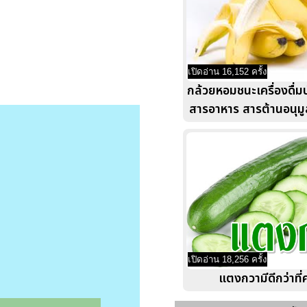
เปิดอ่าน 16,152 ครั้ง
กล้วยหอมชนะเครื่องดื่มบ
สารอาหาร สารต้านอนุมู
เปิดอ่าน 18,256 ครั้ง
แตงกวามีดีกว่าที่