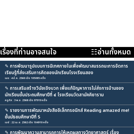
เรื่องที่ท่านอาจสนใจ
☷อ่านทั้งหมด
✎
การพัฒนารูปแบบการนิเทศภายในเพื่อพัฒนาสมรรถนะการจัดการ
เรียนรู้ที่ส่งเสริมการคิดของนักเรียนโรงเรียนสอง
เมธ : 4 มี.ค. 2560 เปิด 105085 ครั้ง
✎
การเสริมสร้างวินัยเชิงบวก เพื่อแก้ปัญหาการไม่ส่งการบ้านของ
นักเรียนชั้นประถมศึกษาปีที่ ๔ โรงเรียนวัดสามัคคิยาราม
ครูภัส : 3 พ.ย. 2568 เปิด 97919 ครั้ง
✎
รายงานการพัฒนาหนังสืออิเล็กทรอนิกส์ Reading amazed me!
ชั้นมัธยมศึกษาปีที่ 5
เบย์ : 22 เม.ย. 2562 เปิด 104910 ครั้ง
✎
การพัฒนาความสามารถการให้เหตุผลทางวิทยาศาสตร์ เรื่อง