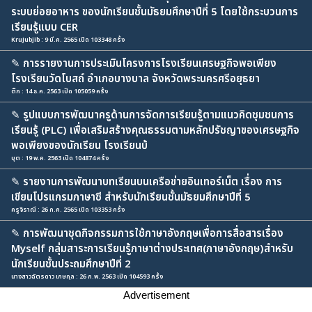
ระบบย่อยอาหาร ของนักเรียนชั้นมัธยมศึกษาปีที่ 5 โดยใช้กระบวนการ
เรียนรู้แบบ CER
KruJubjib : 9 มี.ค. 2565 เปิด 103348 ครั้ง
✎
การรายงานการประเมินโครงการโรงเรียนเศรษฐกิจพอเพียง
โรงเรียนวัดโบสถ์ อำเภอบางบาล จังหวัดพระนครศรีอยุธยา
ติ๊ก : 14 ธ.ค. 2563 เปิด 105059 ครั้ง
✎
รูปแบบการพัฒนาครูด้านการจัดการเรียนรู้ตามแนวคิดชุมชนการ
เรียนรู้ (PLC) เพื่อเสริมสร้างคุณธรรมตามหลักปรัชญาของเศรษฐกิจ
พอเพียงของนักเรียน โรงเรียนบ้
บุต : 19 พ.ค. 2563 เปิด 104874 ครั้ง
✎
รายงานการพัฒนาบทเรียนบนเครือข่ายอินเทอร์เน็ต เรื่อง การ
เขียนโปรแกรมภาษาซี สำหรับนักเรียนชั้นมัธยมศึกษาปีที่ 5
ครูจิราณี : 26 ก.ค. 2565 เปิด 103353 ครั้ง
✎
การพัฒนาชุดกิจกรรมการใช้ภาษาอังกฤษเพื่อการสื่อสารเรื่อง
Myself กลุ่มสาระการเรียนรู้ภาษาต่างประเทศ(ภาษาอังกฤษ)สำหรับ
นักเรียนชั้นประถมศึกษาปีที่ 2
นางสาวฉัตรดาว เกษกุล : 26 ก.พ. 2563 เปิด 104593 ครั้ง
Advertisement