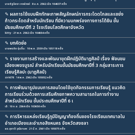
นายรัฐอิสรา กงษ์วงษ์ : 8 ม.ค. 2562 เปิด 104637 ครั้ง
✎
ผลการใช้แบบฝึกทักษะภาพสัญลักษณ์การกระโดดไกลและเขย่ง
ก้าวกระโดดสำหรับนักเรียน ที่มีความบกพร่องทางการได้ยิน ชั้น
มัธยมศึกษาปีที 2 โรงเรียนโสตศึกษาจังหวัด
kitty : 21 พ.ค. 2562 เปิด 104604 ครั้ง
✎
บทคัดย่อ
นายพรชัย ชุ่มชื่น : 10 พ.ค. 2559 เปิด 105118 ครั้ง
✎
รายงานการสร้างและพัฒนาชุดฝึกปฏิบัตินาฏศิลป์ เรื่อง ฟ้อนชม
เมืองเพชรบูรณ์ สำหรับนักเรียนชั้นมัธยมศึกษาปีที่ 3 กลุ่มสาระการ
เรียนรู้ศิลปะ (นาฏศิลป์)
siri678 : 14 พ.ค. 2562 เปิด 105052 ครั้ง
✎
การพัฒนารูปแบบการสอนโดยใช้ชุดกิจกรรมการเรียนรู้ แนวคิด
การเรียนร่วมด้วยการเสริมศักยภาพความสามารถในการทำงาน
สำหรับนักเรียน ชั้นประถมศึกษาปีที่ 6 เ
เอ้ : 10 ก.ย. 2564 เปิด 103650 ครั้ง
✎
การริหารแหล่งเรียนรู้ภูมิปัญญาท้องถิ่นของโรงเรียนเทศบาลใน
อำเภอเมืองและอำเภอสิงหนคร จังหวัดสงขลา
ผอ.สุชาติ วุฒิมานพ : 21 มี.ค. 2561 เปิด 105075 ครั้ง