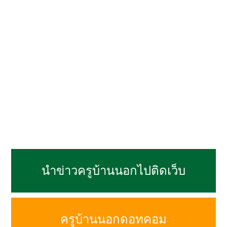
นำข่าวครูบ้านนอกไปติดเว็บ
ครูบ้านนอกดอทคอม