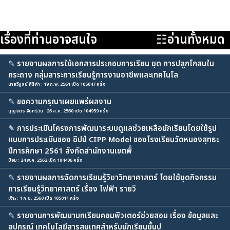
เรื่องที่ท่านอาจสนใจ
☷อ่านทั้งหมด
✎
รายงานผลการใช้เอกสารประกอบการเรียน ชุด การปลูกโกสนใน
กระถาง กลุ่มสาระการเรียนรู้การงานอาชีพและเทคโนโล
นายวิบูลย์ ศิริคำ : 19 ก.พ. 2561 เปิด 105047 ครั้ง
✎
ขอความกรุณาเผยแพร่ผลงาน
บุญจิตร จันทร์วิน : 26 ส.ค. 2560 เปิด 104959 ครั้ง
✎
การประเมินโครงการพัฒนาระบบดูแลช่วยเหลือนักเรียนโดยใช้รูป
แบบการประเมินของ ซิปป์ CIPP Model ของโรงเรียนวัดหนองสุทธะ
ปีการศึกษา 2561 สังกัดสำนักงานเขตพื้
ป้อม : 24 พ.ค. 2562 เปิด 104406 ครั้ง
✎
รายงานผลการจัดการเรียนรู้วิชาวิทยาศาสตร์ โดยใช้ชุดกิจกรรม
การเรียนรู้วิทยาศาสตร์ เรื่อง ไฟฟ้า รายวิ
เจ๊าะ : 1 ก.ย. 2560 เปิด 105011 ครั้ง
✎
รายงานการพัฒนาบทเรียนคอมพิวเตอร์ช่วยสอน เรื่อง ข้อมูลและ
อุปกรณ์ เทคโนโลยีสารสนเทศสำหรับนักเรียนชั้นป