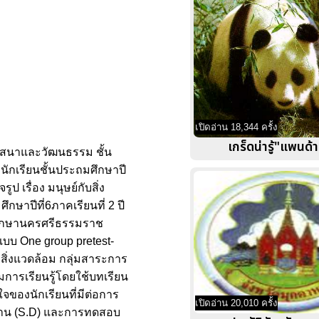
เปิดอ่าน 18,344 ครั้ง
เกร็ดน่ารู้"แพนด้า
า ศาสนาและวัฒนธรรม ชั้น
นักเรียนชั้นประถมศึกษาปี
 เรื่อง มนุษย์กับสิ่ง
กษาปีที่6ภาคเรียนที่ 2 ปี
มศึกษานครศรีธรรมราช
บบ One group pretest-
บสิ่งแวดล้อม กลุ่มสาระการ
การเรียนรู้โดยใช้บทเรียน
องนักเรียนที่มีต่อการ
เปิดอ่าน 20,010 ครั้ง
าตรฐาน (S.D) และการทดสอบ