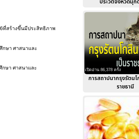
ประวัติจังหวัดมุ
6ที่สร้างขึ้นมีประสิทธิภาพ
งคมศึกษา ศาสนาและ
งคมศึกษา ศาสนาและ
เปิดอ่าน 86,378 ครั้ง
การสถาปนากรุงรัตนโก
ราชธานี