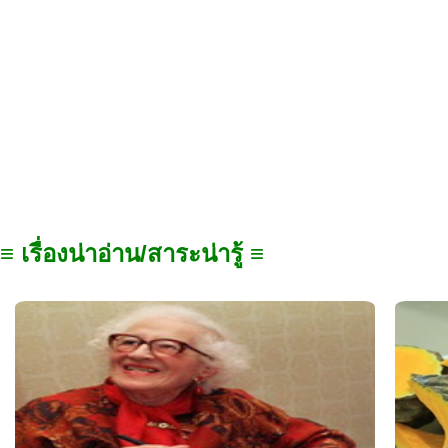
≡ เรื่องน่าอ่าน/สาระน่ารู้ ≡