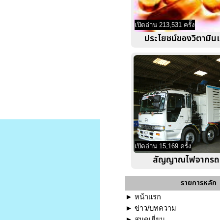
เปิดอ่าน 213,531 ครั้ง
ประโยชน์ของวิตามิน
เปิดอ่าน 15,169 ครั้ง
สัญญาณไฟจากรถ
รายการหลัก
►
หน้าแรก
►
ข่าว/บทความ
►
สมุดเยี่ยม