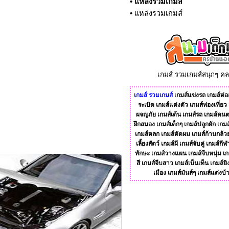
•
แหล่งรวมเกมส์
•
แหล่งรวมเกมส์
เกมส์ รวมเกมส์สนุกๆ ค
เกมส์
รวมเกมส์
เกมส์แข่งรถ
เกมส์ต่อส
ระเบิด
เกมส์แต่งตัว
เกมส์ท่องเที่ยว
ผจญภัย
เกมส์เต้น
เกมส์รถ
เกมส์ดนต
ฝึกสมอง
เกมส์เด็กๆ
เกมส์ปลูกผัก
เกมส
เกมส์ตลก
เกมส์ตัดผม
เกมส์ก้านกล้ว
เลี้ยงสัตว์
เกมส์ผี
เกมส์จับคู่
เกมส์กีฬ
ทักษะ
เกมส์วางแผน
เกมส์จีบหนุ่ม
เก
สี
เกมส์จีบสาว
เกมส์เบ็นเท็น
เกมส์ยิ
เมือง
เกมส์มันส์ๆ
เกมส์แต่งบ้