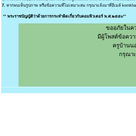
7.
หากพบเห็นรูปภาพ หรือข้อความที่ไม่เหมาะสม กรุณาแจ้งมาที่อีเมล์
kornkh
**
พระราชบัญญัติว่าด้วยการกระทำผิดเกี่ยวกับคอมพิวเตอร์ พ.ศ.๒๕๕๐
**
ขออภัยในคว
มีผู้โพสต์ข้อค
ครูบ้านน
กรุณาเ