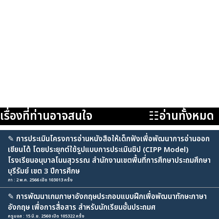
เรื่องที่ท่านอาจสนใจ
☷อ่านทั้งหมด
✎
การประเมินโครงการอ่านหนังสือให้เด็กฟังเพื่อพัฒนาการอ่านออก
เขียนได้ โดยประยุกต์ใช้รูปแบบการประเมินซิป (CIPP Model)
โรงเรียนอนุบาลโนนสุวรรณ สำนักงานเขตพื้นที่การศึกษาประถมศึกษา
บุรีรัมย์ เขต 3 ปีการศึกษ
ภา : 2 พ.ค. 2566 เปิด 103013 ครั้ง
✎
การพัฒนาเกมภาษาอังกฤษประกอบแบบฝึกเพื่อพัฒนาทักษะภาษา
อังกฤษ เพื่อการสื่อสาร สำหรับนักเรียนชั้นประถมศ
ครูมอส : 15 มิ.ย. 2560 เปิด 105322 ครั้ง