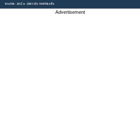
KruTok : 20 มี.ค. 2561 เปิด 104758 ครั้ง
Advertisement