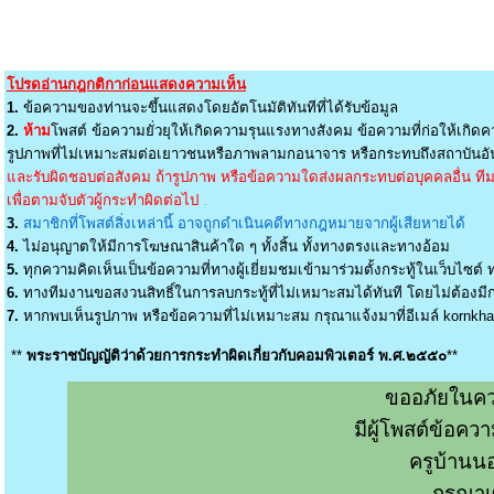
โปรดอ่านกฎกติกาก่อนแสดงความเห็น
1.
ข้อความของท่านจะขึ้นแสดงโดยอัตโนมัติทันทีที่ได้รับข้อมูล
2.
ห้าม
โพสต์ ข้อความยั่วยุให้เกิดความรุนแรงทางสังคม ข้อความที่ก่อให้เกิดค
รูปภาพที่ไม่เหมาะสมต่อเยาวชนหรือภาพลามกอนาจาร หรือกระทบถึงสถาบันอัน
และรับผิดชอบต่อสังคม ถ้ารูปภาพ หรือข้อความใดส่งผลกระทบต่อบุคคลอื่น ทีมง
เพื่อตามจับตัวผู้กระทำผิดต่อไป
3.
สมาชิกที่โพสต์สิ่งเหล่านี้ อาจถูกดำเนินคดีทางกฎหมายจากผู้เสียหายได้
4.
ไม่อนุญาตให้มีการโฆษณาสินค้าใด ๆ ทั้งสิ้น ทั้งทางตรงและทางอ้อม
5.
ทุกความคิดเห็นเป็นข้อความที่ทางผู้เยี่ยมชมเข้ามาร่วมตั้งกระทู้ในเว็บไซต์ ท
6.
ทางทีมงานขอสงวนสิทธิ์ในการลบกระทู้ที่ไม่เหมาะสมได้ทันที โดยไม่ต้องมีกา
7.
หากพบเห็นรูปภาพ หรือข้อความที่ไม่เหมาะสม กรุณาแจ้งมาที่อีเมล์
kornkh
**
พระราชบัญญัติว่าด้วยการกระทำผิดเกี่ยวกับคอมพิวเตอร์ พ.ศ.๒๕๕๐
**
ขออภัยในคว
มีผู้โพสต์ข้อค
ครูบ้านน
กรุณาเ