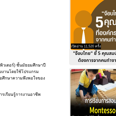
เปิดอ่าน 11,520 ครั้ง
"จ๊อบไทย" ชี้ 5 คุณสมบั
ต้องการจากคนทำงาน
วเตอร์) ชั้นมัธยมศึกษาปี
ร้างงานโดยใช้โปรแกรม
เพื่อศึกษาความพึงพอใจของ
การเรียนรู้การงานอาชีพ