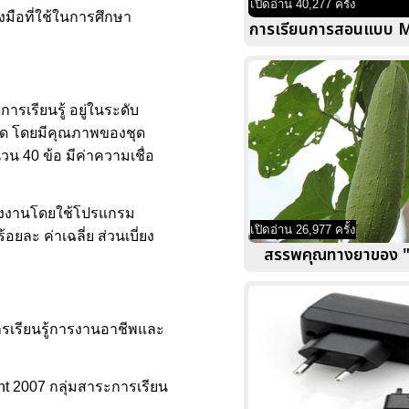
เปิดอ่าน 40,277 ครั้ง
งมือที่ใช้ในการศึกษา
การเรียนการสอนแบบ 
รเรียนรู้ อยู่ในระดับ
ชุด โดยมีคุณภาพของชุด
น 40 ข้อ มีค่าความเชื่อ
ร้างงานโดยใช้โปรแกรม
เปิดอ่าน 26,977 ครั้ง
ยละ ค่าเฉลี่ย ส่วนเบี่ยง
สรรพคุณทางยาของ 
ารเรียนรู้การงานอาชีพและ
nt 2007 กลุ่มสาระการเรียน