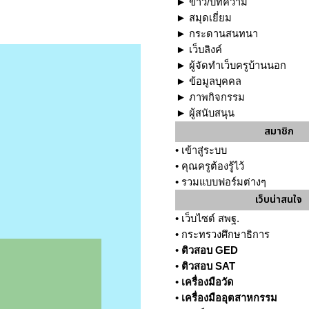
►
ข่าว/บทความ
►
สมุดเยี่ยม
►
กระดานสนทนา
►
เว็บลิงค์
►
ผู้จัดทำเว็บครูบ้านนอก
►
ข้อมูลบุคคล
►
ภาพกิจกรรม
►
ผู้สนับสนุน
สมาชิก
•
เข้าสู่ระบบ
•
คุณครูต้องรู้ไว้
•
รวมแบบฟอร์มต่างๆ
เว็บน่าสนใจ
•
เว็บไซต์ สพฐ.
•
กระทรวงศึกษาธิการ
•
ติวสอบ GED
•
ติวสอบ SAT
•
เครื่องมือวัด
•
เครื่องมืออุตสาหกรรม