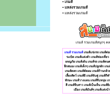
•
เกมส์
•
แหล่งรวมเกมส์
•
แหล่งรวมเกมส์
เกมส์ รวมเกมส์สนุกๆ ค
เกมส์
รวมเกมส์
เกมส์แข่งรถ
เกมส์ต่อส
ระเบิด
เกมส์แต่งตัว
เกมส์ท่องเที่ยว
ผจญภัย
เกมส์เต้น
เกมส์รถ
เกมส์ดนต
ฝึกสมอง
เกมส์เด็กๆ
เกมส์ปลูกผัก
เกมส
เกมส์ตลก
เกมส์ตัดผม
เกมส์ก้านกล้ว
เลี้ยงสัตว์
เกมส์ผี
เกมส์จับคู่
เกมส์กีฬ
ทักษะ
เกมส์วางแผน
เกมส์จีบหนุ่ม
เก
สี
เกมส์จีบสาว
เกมส์เบ็นเท็น
เกมส์ยิ
เมือง
เกมส์มันส์ๆ
เกมส์แต่งบ้