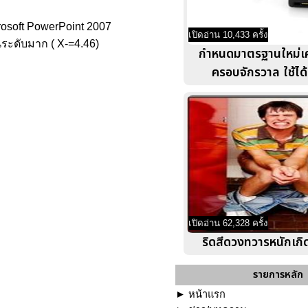
rosoft PowerPoint 2007
เปิดอ่าน 10,433 ครั้ง
นระดับมาก ( X-=4.46)
กำหนดมาตรฐานใหม่เคร
ครอบจักรวาล ใช้ได้ท
เปิดอ่าน 62,328 ครั้ง
ริดสีดวงทวารหนักเก
รายการหลัก
►
หน้าแรก