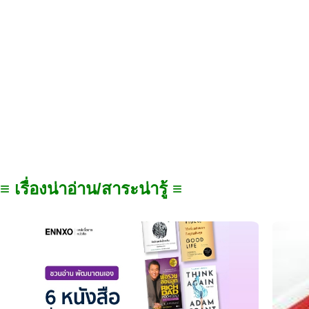
≡ เรื่องน่าอ่าน/สาระน่ารู้ ≡