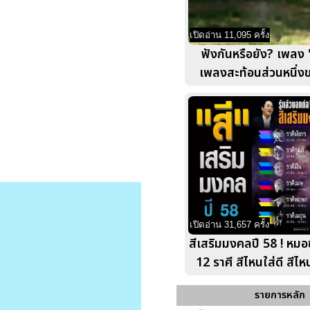
เปิดอ่าน 11,095 ครั้ง
ฟังกันหรือยัง? เพลง "ค
เพลงสะท้อนส่วนหนึ่งข
เปิดอ่าน 31,657 ครั้ง
สีเสริมมงคลปี 58 ! หมอ
12 ราศี สีไหนใส่ดี สีไ
รายการหลัก