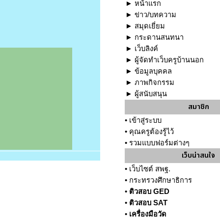
►
หน้าแรก
►
ข่าว/บทความ
►
สมุดเยี่ยม
►
กระดานสนทนา
►
เว็บลิงค์
►
ผู้จัดทำเว็บครูบ้านนอก
►
ข้อมูลบุคคล
►
ภาพกิจกรรม
►
ผู้สนับสนุน
สมาชิก
•
เข้าสู่ระบบ
•
คุณครูต้องรู้ไว้
•
รวมแบบฟอร์มต่างๆ
เว็บน่าสนใจ
•
เว็บไซต์ สพฐ.
•
กระทรวงศึกษาธิการ
•
ติวสอบ GED
•
ติวสอบ SAT
•
เครื่องมือวัด