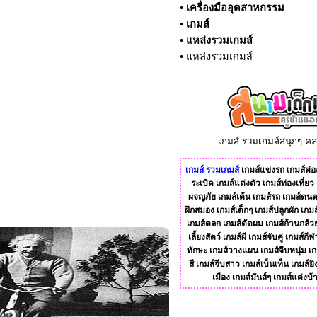
•
เครื่องมืออุตสาหกรรม
•
เกมส์
•
แหล่งรวมเกมส์
•
แหล่งรวมเกมส์
เกมส์ รวมเกมส์สนุกๆ ค
เกมส์
รวมเกมส์
เกมส์แข่งรถ
เกมส์ต่อส
ระเบิด
เกมส์แต่งตัว
เกมส์ท่องเที่ยว
ผจญภัย
เกมส์เต้น
เกมส์รถ
เกมส์ดนต
ฝึกสมอง
เกมส์เด็กๆ
เกมส์ปลูกผัก
เกมส
เกมส์ตลก
เกมส์ตัดผม
เกมส์ก้านกล้ว
เลี้ยงสัตว์
เกมส์ผี
เกมส์จับคู่
เกมส์กีฬ
ทักษะ
เกมส์วางแผน
เกมส์จีบหนุ่ม
เก
สี
เกมส์จีบสาว
เกมส์เบ็นเท็น
เกมส์ยิ
เมือง
เกมส์มันส์ๆ
เกมส์แต่งบ้