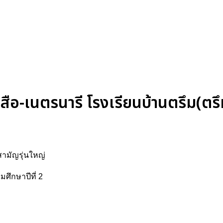
สือ-เนตรนารี โรงเรียนบ้านตรึม(ตรึม
สามัญรุ่นใหญ่
ศึกษาปีที่ 2