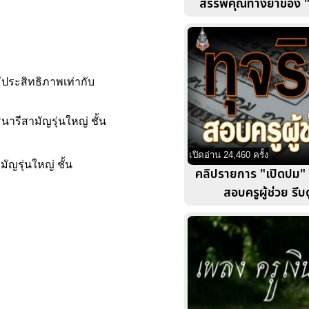
สรรพคุณทางยาของ 
มีประสิทธิภาพเท่ากับ
ารีสามัญรุ่นใหญ่ ชั้น
เปิดอ่าน 24,460 ครั้ง
ญรุ่นใหญ่ ชั้น
คลิปรายการ "เปิดปม" 
สอบครูผู้ช่วย รีบ