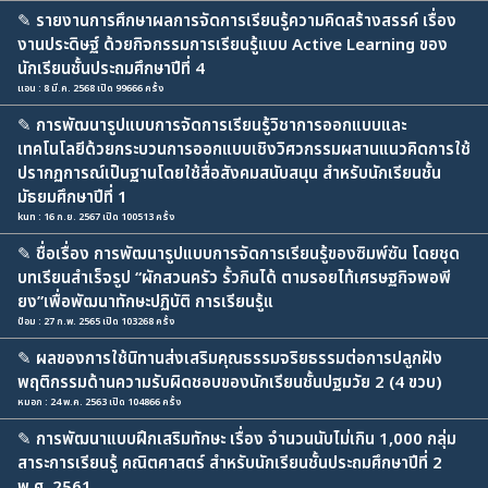
✎
รายงานการศึกษาผลการจัดการเรียนรู้ความคิดสร้างสรรค์ เรื่อง
งานประดิษฐ์ ด้วยกิจกรรมการเรียนรู้แบบ Active Learning ของ
นักเรียนชั้นประถมศึกษาปีที่ 4
แอน : 8 มี.ค. 2568 เปิด 99666 ครั้ง
✎
การพัฒนารูปแบบการจัดการเรียนรู้วิชาการออกแบบและ
เทคโนโลยีด้วยกระบวนการออกแบบเชิงวิศวกรรมผสานแนวคิดการใช้
ปรากฏการณ์เป็นฐานโดยใช้สื่อสังคมสนับสนุน สำหรับนักเรียนชั้น
มัธยมศึกษาปีที่ 1
kun : 16 ก.ย. 2567 เปิด 100513 ครั้ง
✎
ชื่อเรื่อง การพัฒนารูปแบบการจัดการเรียนรู้ของซิมพ์ซัน โดยชุด
บทเรียนสำเร็จรูป “ผักสวนครัว รั้วกินได้ ตามรอยไท้เศรษฐกิจพอพี
ยง”เพื่อพัฒนาทักษะปฏิบัติ การเรียนรู้แ
ป้อม : 27 ก.พ. 2565 เปิด 103268 ครั้ง
✎
ผลของการใช้นิทานส่งเสริมคุณธรรมจริยธรรมต่อการปลูกฝัง
พฤติกรรมด้านความรับผิดชอบของนักเรียนชั้นปฐมวัย 2 (4 ขวบ)
หมอก : 24 พ.ค. 2563 เปิด 104866 ครั้ง
✎
การพัฒนาแบบฝึกเสริมทักษะ เรื่อง จำนวนนับไม่เกิน 1,000 กลุ่ม
สาระการเรียนรู้ คณิตศาสตร์ สำหรับนักเรียนชั้นประถมศึกษาปีที่ 2
พ.ศ. 2561