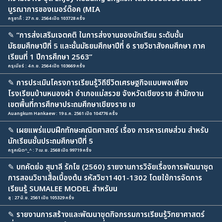
บูรณาการของเมอร์ด๊อค (MIA
ครูซากี้ : 27 ก.ย. 2564 เปิด 103728 ครั้ง
✎
“การส่งเสริมเจตคติ ในการส่งงานของนักเรียน ระดับชั้น
มัธยมศึกษาปีที่ 5 และชั้นมัธยมศึกษาปีที่ 6 รายวิชาสังคมศึกษา ภาค
เรียนที่ 1 ปีการศึกษา 2563”
ครุเบียร์ : 4 ก.ย. 2564 เปิด 103669 ครั้ง
✎
การประเมินโครงการเรียนรู้วิถีชีวิตเศรษฐกิจแบบพอเพียง
โรงเรียนบ้านหนองผำ อำเภอแม่สรวย จังหวัดเชียงราย สำนักงาน
เขตพื้นที่การศึกษาประถมศึกษาเชียงราย เข
Auangkum Hankaew : 19 ธ.ค. 2561 เปิด 104776 ครั้ง
✎
เผยแพร่แบบฝึกทักษะคณิตศาสตร์ เรื่อง การหารเศษส่วน สำหรับ
นักเรียนชั้นประถมศึกษาปีที่ 5
ครูคณิต^_^ : 7 เม.ย. 2568 เปิด 99719 ครั้ง
✎
บทคัดย่อ สุมาลี รักโข (2560) รายงานการวิจัยเรื่องการพัฒนาชุด
การสอนวิชาเสื้อเบื้องต้น รหัสวิชา1401-1302 โดยใช้การจัดการ
เรียนรู้ SUMALEE MODEL สำหรับน
สุ : 27 มิ.ย. 2561 เปิด 105329 ครั้ง
✎
รายงานการสร้างและพัฒนาชุดกิจกรรมการเรียนรู้วิทยาศาสตร์