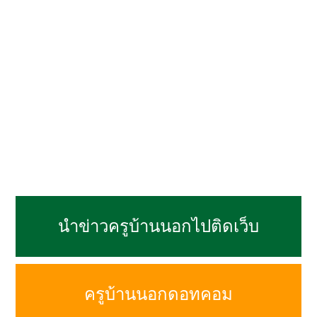
นำข่าวครูบ้านนอกไปติดเว็บ
ครูบ้านนอกดอทคอม