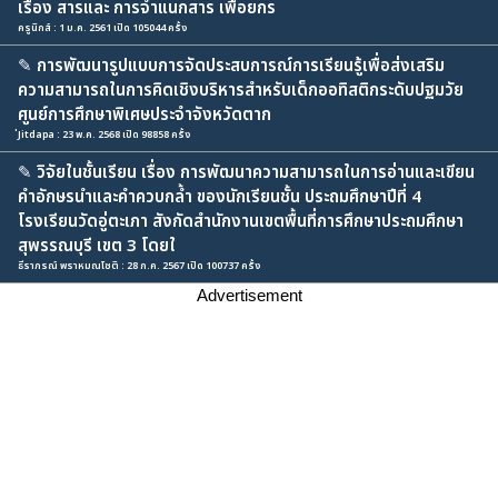
เรื่อง สารและ การจำแนกสาร เพื่อยกร
ครูนิกส์ : 1 ม.ค. 2561 เปิด 105044 ครั้ง
✎
การพัฒนารูปแบบการจัดประสบการณ์การเรียนรู้เพื่อส่งเสริม
ความสามารถในการคิดเชิงบริหารสำหรับเด็กออทิสติกระดับปฐมวัย
ศูนย์การศึกษาพิเศษประจำจังหวัดตาก
่Jitdapa : 23 พ.ค. 2568 เปิด 98858 ครั้ง
✎
วิจัยในชั้นเรียน เรื่อง การพัฒนาความสามารถในการอ่านและเขียน
คำอักษรนำและคำควบกล้ำ ของนักเรียนชั้น ประถมศึกษาปีที่ 4
โรงเรียนวัดอู่ตะเภา สังกัดสำนักงานเขตพื้นที่การศึกษาประถมศึกษา
สุพรรณบุรี เขต 3 โดยใ
ธีราภรณ์ พราหมณโชติ : 28 ก.ค. 2567 เปิด 100737 ครั้ง
Advertisement