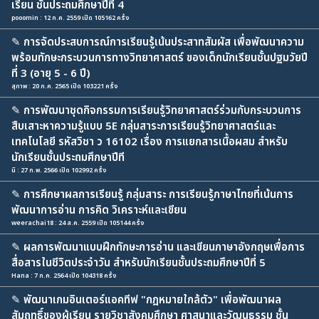
เรียน ชั้นประถมศึกษาปีที่ 4
pooomin : 12 ก.ค. 2559 เปิด 105162 ครั้ง
✎
การจัดประสบการณ์การเรียนรู้เน้นประสาทสัมผัส เพื่อพัฒนาความ
พร้อมทักษะกระบวนการทางวิทยาศาสตร์ ของเด็กนักเรียนชั้นปฐมวัยปี
ที่ 3 (อายุ 5 - 6 ปี)
สุภาพ : 20 ก.ค. 2565 เปิด 103221 ครั้ง
✎
การพัฒนาชุดกิจกรรมการเรียนรู้วิทยาศาสตร์ร่วมกับกระบวนการ
สืบเสาะหาความรู้แบบ 5E กลุ่มสาระการเรียนรู้วิทยาศาสตร์และ
เทคโนโลยี รหัสวิชา ว 16102 เรื่อง การแยกสารเนื้อผสม สำหรับ
นักเรียนชั้นประถมศึกษาปีที
นิ : 27 ก.พ. 2566 เปิด 102992 ครั้ง
✎
การศึกษาผลการเรียนรู้ กลุ่มสาระ การเรียนรู้ภาษาไทยที่เน้นการ
พัฒนาการอ่าน การคิด วิเคราะห์และเขียน
weerachai18 : 24 ส.ค. 2559 เปิด 105144 ครั้ง
✎
ผลการพัฒนาแบบฝึกทักษะการอ่าน และเขียนภาษาอังกฤษเพื่อการ
สื่อสารในชีวิตประจำวัน สำหรับนักเรียนชั้นประถมศึกษาปีที่ 5
Hana : 7 ก.ค. 2564 เปิด 104318 ครั้ง
✎
พัฒนาเกมอินเตอร์แอคทีฟ "กฎหมายใกล้ตัว" เพื่อพัฒนาผล
สัมฤทธิ์ของผู้เรียน รายวิชาสังคมศึกษา ศาสนาและวัฒนธรรม ชั้น