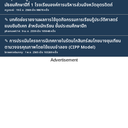
มัธยมศึกษาปีที่ 1 โรงเรียนองค์การบริหารส่วนจังหวัดอุตรดิตถ์
ครูสรณ์ : 19 มิ.ย. 2568 เปิด 98678 ครั้ง
✎
บทคัดย่อรายงานผลการใช้ชุดกิจกรรมการเรียนรู้ประวัติศาสตร์
แบบซินดิเคท สำหรับนักเรียน ชั้นประถมศึกษาปีท
phanuwit14 : 9 เม.ย. 2559 เปิด 105048 ครั้ง
✎
การประเมินโครงการนิเทศภายในรัตนโกสินทร์สมโภชบางขุนเทียน
ตามวงจรคุณภาพโดยใช้แบบจำลอง (CIPP Model)
browniebunny : 1 พ.ย. 2565 เปิด 103269 ครั้ง
Advertisement