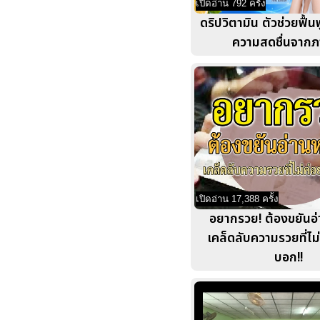
เปิดอ่าน 792 ครั้ง
ดริปวิตามิน ตัวช่วยฟื้น
ความสดชื่นจาก
เปิดอ่าน 17,388 ครั้ง
อยากรวย! ต้องขยันอ่
เคล็ดลับความรวยที่ไม
บอก!!