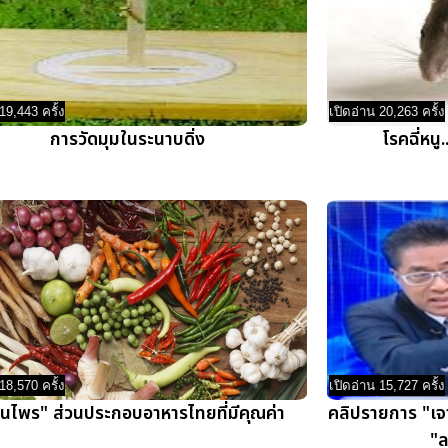
19,443 ครั้ง
เปิดอ่าน 20,263 ครั้ง
การวัดมุมในระนาบดิ่ง
โรคฉี่หนู
18,570 ครั้ง
เปิดอ่าน 15,727 ครั้ง
ุนไพร" ส่วนประกอบอาหารไทยที่มีคุณค่า
คลิปรายการ "เจา
"ล