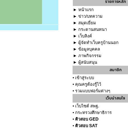
รายการหลัก
►
หน้าแรก
►
ข่าว/บทความ
►
สมุดเยี่ยม
►
กระดานสนทนา
►
เว็บลิงค์
►
ผู้จัดทำเว็บครูบ้านนอก
►
ข้อมูลบุคคล
►
ภาพกิจกรรม
►
ผู้สนับสนุน
สมาชิก
•
เข้าสู่ระบบ
•
คุณครูต้องรู้ไว้
•
รวมแบบฟอร์มต่างๆ
เว็บน่าสนใจ
•
เว็บไซต์ สพฐ.
•
กระทรวงศึกษาธิการ
•
ติวสอบ GED
•
ติวสอบ SAT