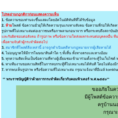
โปรดอ่านกฎกติกาก่อนแสดงความเห็น
1.
ข้อความของท่านจะขึ้นแสดงโดยอัตโนมัติทันทีที่ได้รับข้อมูล
2.
ห้าม
โพสต์ ข้อความยั่วยุให้เกิดความรุนแรงทางสังคม ข้อความที่ก่อให้เกิดค
รูปภาพที่ไม่เหมาะสมต่อเยาวชนหรือภาพลามกอนาจาร หรือกระทบถึงสถาบันอัน
และรับผิดชอบต่อสังคม ถ้ารูปภาพ หรือข้อความใดส่งผลกระทบต่อบุคคลอื่น ทีมง
เพื่อตามจับตัวผู้กระทำผิดต่อไป
3.
สมาชิกที่โพสต์สิ่งเหล่านี้ อาจถูกดำเนินคดีทางกฎหมายจากผู้เสียหายได้
4.
ไม่อนุญาตให้มีการโฆษณาสินค้าใด ๆ ทั้งสิ้น ทั้งทางตรงและทางอ้อม
5.
ทุกความคิดเห็นเป็นข้อความที่ทางผู้เยี่ยมชมเข้ามาร่วมตั้งกระทู้ในเว็บไซต์ ท
6.
ทางทีมงานขอสงวนสิทธิ์ในการลบกระทู้ที่ไม่เหมาะสมได้ทันที โดยไม่ต้องมีกา
7.
หากพบเห็นรูปภาพ หรือข้อความที่ไม่เหมาะสม กรุณาแจ้งมาที่อีเมล์
kornkh
**
พระราชบัญญัติว่าด้วยการกระทำผิดเกี่ยวกับคอมพิวเตอร์ พ.ศ.๒๕๕๐
**
ขออภัยในคว
มีผู้โพสต์ข้อค
ครูบ้านน
กรุณาเ