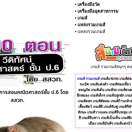
•
เครื่องมือวัด
•
เครื่องมืออุตสาหกรรม
•
เกมส์
•
แหล่งรวมเกมส์
•
แหล่งรวมเกมส์
เกมส์ รวมเกมส์สนุกๆ ค
เกมส์
รวมเกมส์
เกมส์แข่งรถ
เกมส์ต่อส
ระเบิด
เกมส์แต่งตัว
เกมส์ท่องเที่ยว
ผจญภัย
เกมส์เต้น
เกมส์รถ
เกมส์ดนต
บการสอนคณิตศาสตร์ชั้น ป.6 โดย
ฝึกสมอง
เกมส์เด็กๆ
เกมส์ปลูกผัก
เกมส
สสวท.
เกมส์ตลก
เกมส์ตัดผม
เกมส์ก้านกล้ว
เลี้ยงสัตว์
เกมส์ผี
เกมส์จับคู่
เกมส์กีฬ
ทักษะ
เกมส์วางแผน
เกมส์จีบหนุ่ม
เก
สี
เกมส์จีบสาว
เกมส์เบ็นเท็น
เกมส์ยิ
เมือง
เกมส์มันส์ๆ
เกมส์แต่งบ้