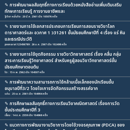
✎
การพัฒนาผลสัมฤทธิ์ทางการเรียนด้วยหนังสืออ่านเพิ่มเติมเสริม
ทักษะการเรียนรู้ การงานอาชีพและ
ฐิติยา หมั่นกิจ : 20 มี.ค. 2561 เปิด 105076 ครั้ง
✎
รายงานการใช้เอกสารประกอบการเรียนการสอนรายวิชาโลก
ดาราศาสตร์และ อวกาศ 1 ว31261 ชั้นมัธยมศึกษาปีที่ 4 เรื่อง แร่ หิน
และธรณีประวัติ
poonarat123456789 : 26 ม.ค. 2567 เปิด 102498 ครั้ง
✎
รายงานการใช้ชุดกิจกรรม รายวิชาวิทยาศาสตร์ เรื่อง คลื่น กลุ่ม
สาระการเรียนรู้วิทยาศาสตร์ สำหรับครูผู้สอนวิชาวิทยาศาสตร์ชั้น
มัธยมศึกษาตอนต้น
โต : 15 ก.พ. 2562 เปิด 104507 ครั้ง
✎
การพัฒนาความสามารถการใช้กล้ามเนื้อเล็กของนักเรียนชั้น
อนุบาลปีที่3/2 โดยใชเการจัดกิจกรรมสร้างสรรค์จาก
แก่น : 25 เม.ย. 2561 เปิด 104904 ครั้ง
✎
การศึกษาผลสัมฤทธิ์ทางการเรียนวิชาคณิตศาสตร์ เรื่องการวัด
ชั้นประถมศึกษาปีที่ 3
เจี๊ยบ : 14 ต.ค. 2559 เปิด 104968 ครั้ง
✎
แนวทางการพัฒนางานวิชาการโดยใช้วงจรคุณภาพ (PDCA) ของ