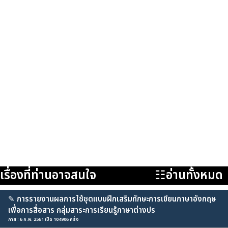
เรื่องที่ท่านอาจสนใจ
☷อ่านทั้งหมด
✎
การรายงานผลการใช้ชุดแบบฝึกเสริมทักษะการเขียนภาษาอังกฤษ
เพื่อการสื่อสาร กลุ่มสาระการเรียนรู้ภาษาต่างปร
ภาส : 6 ก.พ. 2561 เปิด 104906 ครั้ง