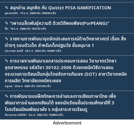
✎
สนุกอ่าน สนุกคิด กับ Quizizz PISA GAMIFICATION
gessnithi : 15 ม.ค. 2568 เปิด 100030 ครั้ง
✎
“เพาะเมล็ดพันธุ์ความดี ด้วยวิถีพอเพียง(PorPEANG)”
อี๊ด : 10 ก.ค. 2566 เปิด 102725 ครั้ง
✎
รายงานการพัฒนาชุดจัดประสบการณ์ด้านวิทยาศาสตร์ เรื่อง สิ่ง
ต่างๆ รอบตัวเด็ก สำหรับเด็กปฐมวัย ชั้นอนุบาล 1
ประภาพร สองสี : 28 ก.ค. 2562 เปิด 104491 ครั้ง
✎
การรายงานพัฒนาเอกสารประกอบการสอน วิชามาตรวิทยา
อุตสาหกรรม รหัสวิชา 30102-2006 ด้วยเทคนิควิธีการสอน
กระบวนการเรียนเป็นกลุ่มโดยจัดการกันเอง (SOT) สาขาวิชาเทคนิค
การผลิต วิทยาลัยเทคนิคระยอง
ครูเอก : 25 พ.ค. 2565 เปิด 103728 ครั้ง
✎
การพัฒนาแบบฝึกทักษะการอ่านและการเขียนภาษาไทย เพื่อ
พัฒนาการอ่านออกเขียนได้ ของนักเรียนชั้นประถมศึกษาปีที่ 3
โรงเรียนนิคมพัฒนาผัง ๖ กลุ่มสาระการเรียนรู
จิราวรรณ วงศ์สีดำ : 9 ม.ค. 2562 เปิด 104954 ครั้ง
Advertisement