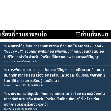
เรื่องที่ท่านอาจสนใจ
☷อ่านทั้งหมด
✎
ผลการใช้รูปแบบการสอนทางตรง ด้วยเทคนิค Model - Lead -
Test (MLT) ร่วมกับภาพประกอบ เพื่อพัฒนาทักษะช่วยเหลือตนเอง
ในชีวิตประจำวัน สำหรับนักเรียนที่มีความบกพร่องทางสติปัญญา
นาว : 3 เม.ย. 2568 เปิด 99722 ครั้ง
✎
การพัฒนาความสามารถในการแก้ปัญหาทางคณิตศาสตร์และผล
สัมฤทธิ์ทางการเรียน เรื่อง อัตราส่วนและร้อยละ ชั้นมัธยมศึกษาปีที่ 2
โดยใช้กิจกรรมการเรียนรู้แบบสืบเสา
Atiwat : 12 ต.ค. 2561 เปิด 104920 ครั้ง
✎
รายงานการใช้ชุดฝึกทักษะทางคณิตศาสตร์ เรื่อง ความรู้เบื้องต้น
เกี่ยวกับจำนวนจริง สำหรับนักเรียนชั้นมัธยมศึกษาปีที่ 2 โรงเรียน
องค์การบริหารส่วนจังหวัดบ้า
อั๋น : 7 ส.ค. 2561 เปิด 104785 ครั้ง