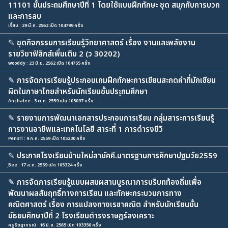
11101 ชั้นประถมศึกษาปีที่ 1 โดยใช้แบบฝึกทักษะ ชุด สนุกกับการบวก
และการลบ
เจี๋ยบ : 29 มี.ค. 2563 เปิด 104799 ครั้ง
✎
ชุดกิจกรรมการเรียนรู้วิทยาศาสตร์ เรื่อง งานและพลังงาน
รายวิชาฟิสิกส์เพิ่มเติม 2 (ว 30202)
wooddy : 23 มิ.ย. 2562 เปิด 104755 ครั้ง
✎
การจัดการเรียนรู้ประกอบเกมฝึกทักษะการเขียนสะกดคำที่มักเขียน
ผิดในภาษาไทยสำหรับนักเรียนชั้นประุถมศึกษา
Anchalee : 3 ต.ค. 2559 เปิด 105097 ครั้ง
✎
รายงานการพัฒนาเอกสารประกอบการเรียน กลุ่มสาระการเรียนรู้
การงานอาชีพและเทคโนโลยี สาระที่ 1 การดำรงชีวิ
Pensri : 9 ก.ค. 2559 เปิด 105230 ครั้ง
✎
ประกาศโรงเรียนบ้านใหม่สามัคคี.มาตรฐานการศึกษาปฐมวัย2559
ฺBee : 17 ส.ค. 2559 เปิด 105324 ครั้ง
✎
การจัดการเรียนรู้แบบผสมผสานบูรณาการบริบทท้องถิ่นเพื่อ
พัฒนาผลสัมฤทธิ์ทางการเรียน และทักษะกระบวนการทาง
คณิตศาสตร์ เรื่อง การแปลงทางเรขาคณิต สำหรับนักเรียนชั้น
มัธยมศึกษาปีที่ 2 โรงเรียนดำรงราษฎร์สงเคราะ
ครูรัชฎาภรณ์ : 16 มิ.ย. 2565 เปิด 103356 ครั้ง