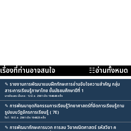
เรื่องที่ท่านอาจสนใจ
☷อ่านทั้งหมด
✎
รายงานการพัฒนาแบบฝึกทักษะการอ่านจับใจความสำคัญ กลุ่ม
สาระการเรียนรู้ภาษาไทย ชั้นมัธยมศึกษาปีที่ 1
นางปิยะพร เป็นกล : 12 มิ.ย. 2561 เปิด 104648 ครั้ง
✎
การพัฒนาชุดกิจกรรมการเรียนรู้วิทยาศาสตร์ที่จัดการเรียนรู้ตาม
รูปแบบวัฎจักรการเรียนรู้ ( 7E)
โบว์ : 18 มิ.ย. 2561 เปิด 104825 ครั้ง
✎
การพัฒนาทักษะการบวก การลบ วิชาคณิตศาสตร์ รหัสวิชา ค