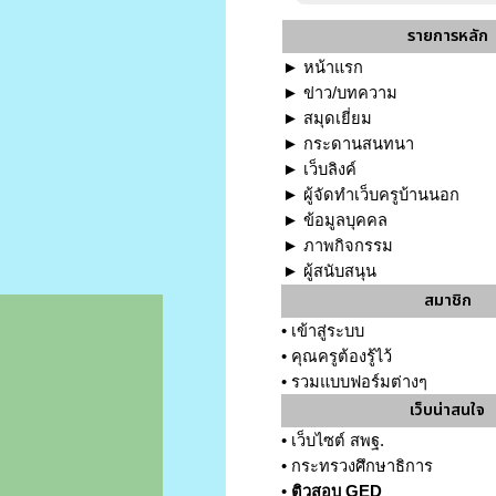
รายการหลัก
►
หน้าแรก
►
ข่าว/บทความ
►
สมุดเยี่ยม
►
กระดานสนทนา
►
เว็บลิงค์
►
ผู้จัดทำเว็บครูบ้านนอก
►
ข้อมูลบุคคล
►
ภาพกิจกรรม
►
ผู้สนับสนุน
สมาชิก
•
เข้าสู่ระบบ
•
คุณครูต้องรู้ไว้
•
รวมแบบฟอร์มต่างๆ
เว็บน่าสนใจ
•
เว็บไซต์ สพฐ.
•
กระทรวงศึกษาธิการ
•
ติวสอบ GED