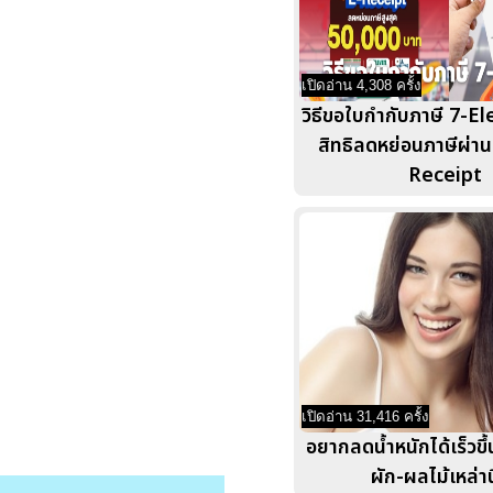
เปิดอ่าน 4,308 ครั้ง
วิธีขอใบกำกับภาษี 7-Ele
สิทธิลดหย่อนภาษีผ่า
Receipt
เปิดอ่าน 31,416 ครั้ง
อยากลดน้ำหนักได้เร็วขึ
ผัก-ผลไม้เหล่าน