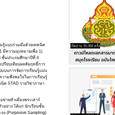
รู้แบบร่วมมือด้วยเทคนิค
เปิดอ่าน 30,068 ครั้ง
มีความมุ่งหมายเพื่อ 1)
ดาวน์โหลดเอกสารมา
ั้นประถมศึกษาปีที่ 4
สมุดโรงเรียน ฉบับใหม
เปรียบเทียบผลสัมฤทธิ์การ
ปแบบการจัดการเรียนรู้แบบ
าความพึงพอใจในการเรียนรู้
เทคนิค STAD รายวิชาภาษา
ือข่ายหัวเมืองพระเสาร์
่าง ได้แก่ นักเรียนชั้น
ะจง (Purposive Sampling)