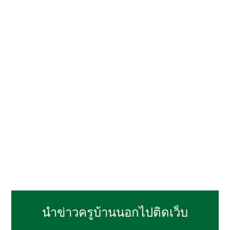
นำข่าวครูบ้านนอกไปติดเว็บ