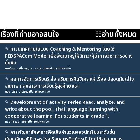
เรื่องที่ท่านอาจสนใจ
☷อ่านทั้งหมด
✎
การนิเทศภายในแบบ Coaching & Mentoring โดยใช้
PIDSPACom Model เพื่อพัฒนาครูให้มีภาวะผู้นำทางวิชาการอย่าง
ยั่งยืน
นางปิยนาถ เชี่ยวสมุทร : 7 ก.ย. 2567 เปิด 100793 ครั้ง
✎
ผลการจัดการเรียนรู้ ส่งเสริมการคิดวิเคราะห์ เรื่อง ปลอดภัยใส่ใจ
สุขภาพ กลุ่มสาระการเรียนรู้สุขศึกษาแล
นอง : 25 ก.ย. 2560 เปิด 104979 ครั้ง
✎
Development of activity series Read, analyze, and
write about the pool. Thai language learning with
cooperative learning. For students in grade 1.
กรด : 3 พ.ย. 2561 เปิด 104740 ครั้ง
✎
การพัฒนาทักษะการคิดเชิงคำนวณของนักเรียนระดับชั้น
มัธยมศึกษาปีที่ 1–6 โรงเรียนอุตรดิตถ์ดรุณี โดยใช้รูปแบบการ