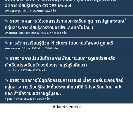
จัดการเรียนรู้เชิงรุก CODES Model
พลวิชญ์ วัยวุฒิ : 20 มี.ค. 2569 เปิด 1764 ครั้ง
✎
รายงานผลการใช้เอกสารประกอบการเรียน ชุด การปลูกสะระแหน่
กลุ่มสาระการเรียนรู้การงานอาชีพและเทคโนโลยี (
พิทักษ์พงศ์ เชียงแรง : 30 ต.ค. 2560 เปิด 105361 ครั้ง
✎
การจัดการเรียนรู้ด้วย Plickers โดยนายณัฐพงษ์ ภูชมศรี
kimraewon : 20 ก.ย. 2562 เปิด 105346 ครั้ง
✎
รายงานการประเมินโครงการพัฒนาระบบการดูแลช่วยเหลือ
นักเรียนโรงเรียนวัดวงฆ้อง(ราษฎร์สุริยศึกษา)
mon : 7 ก.พ. 2567 เปิด 102534 ครั้ง
✎
รายงานผลการใช้ชุดกิจกรรมการเรียนรู้ เรื่อง องค์ประกอบศิลป์
กลุ่มสาระการเรียนรู้ศิลปะ ชั้นประถมศึกษาปีที่ 5 โรงเรียนวัดบางปะ
กอก สำนักงานเขตราษฎร์บูรณะ
ครูนิก : 12 พ.ค. 2562 เปิด 104734 ครั้ง
Advertisement