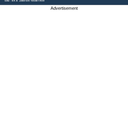
แอน : 4 ก.ย. 2560 เปิด 105561 ครั้ง
Advertisement