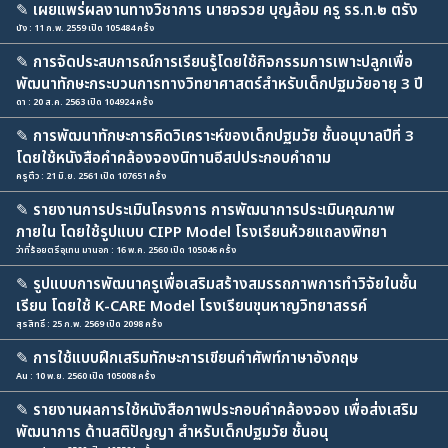
✎
เผยแพร่ผลงานทางวิชาการ นายจรวย บุญล้อม ครู รร.ท.๒ ตรัง
บัง : 11 ก.พ. 2559 เปิด 105484 ครั้ง
✎
การจัดประสบการณ์การเรียนรู้โดยใช้กิจกรรมการเพาะปลูกเพื่อ
พัฒนาทักษะกระบวนการทางวิทยาศาสตร์สำหรับเด็กปฐมวัยอายุ 3 ปี
ดา : 20 ส.ค. 2563 เปิด 104924 ครั้ง
✎
การพัฒนาทักษะการคิดวิเคราะห์ของเด็กปฐมวัย ชั้นอนุบาลปีที่ 3
โดยใช้หนังสือคำคล้องจองนิทานอีสปประกอบคำถาม
ครูติ้ว : 21 มิ.ย. 2561 เปิด 107651 ครั้ง
✎
รายงานการประเมินโครงการ การพัฒนาการประเมินคุณภาพ
ภายใน โดยใช้รูปแบบ CIPP Model โรงเรียนห้วยแถลงพิทยา
ว่าที่ร้อยตรีอุเทน มานอก : 16 พ.ค. 2560 เปิด 105046 ครั้ง
✎
รูปแบบการพัฒนาครูเพื่อเสริมสร้างสมรรถภาพการทำวิจัยในชั้น
เรียน โดยใช้ K-CARE Model โรงเรียนขุนหาญวิทยาสรรค์
สุรสิทธิ์ : 25 ก.พ. 2569 เปิด 2098 ครั้ง
✎
การใช้แบบฝึกเสริมทักษะการเขียนคำศัพท์ภาษาอังกฤษ
Au : 10 พ.ย. 2560 เปิด 105008 ครั้ง
✎
รายงานผลการใช้หนังสือภาพประกอบคำคล้องจอง เพื่อส่งเสริม
พัฒนาการ ด้านสติปัญญา สำหรับเด็กปฐมวัย ชั้นอนุ