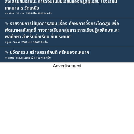
ส่งเสริมสมรรถนะ การวิจัยในชั้นเรียนของครูสู่ผู้เรียน โรงเรียน
เทศบาล ๓ วัดเหนือ
ผอ.ต่าย : 22 ก.พ. 2564 เปิด 104344 ครั้ง
✎
รายงานการใช้ชุดการสอน เรื่อง ทักษะการวิ่งกระโดดสูง เพื่อ
พัฒนาผลสัมฤทธิ์ ทางการเรียนกลุ่มสาระการเรียนรู้สุขศึกษาและ
พลศึกษา สำหรับนักเรียน ชั้นประถมศ
ครูเน : 5 ก.พ. 2562 เปิด 104615 ครั้ง
✎
นวัตกรรม สร้างสรรค์คนดี ศรีหนองกะหนาก
manut : 5 ส.ค. 2565 เปิด 103713 ครั้ง
Advertisement