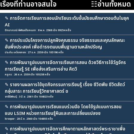
เรื่องที่ท่านอาจสนใจ
☷อ่านทั้งหมด
✎
การจัดการเรียนการสอนนักเรียนระดับชั้นมัธยมศึกษาตอนต้นในยุค
AI
ปัทมาภรณ์ พิพัฒน์โชคเมธา : 8 พ.ค. 2568 เปิด 99254 ครั้ง
✎
การประเมินโครงการปลูกฝังคุณธรรม จริยธรรมและคุณลักษณะ
อันพึ่งประสงค์ เพื่อดำรงตนบนพื้นฐานตามหลักปรัชญ
ประทิน เหลืองทอง : 27 ธ.ค. 2559 เปิด 105196 ครั้ง
✎
การพัฒนารูปแบบการจัดการเรียนการสอน ด้วยวิธีการใช้วัฏจักร
การเรียนรู้ 5E เพื่อส่งเสริมการอ่าน คิดวิ
ครูภร : 26 ส.ค. 2559 เปิด 105258 ครั้ง
✎
รายงานผลการใช้ชุดกิจกรรมการเรียนรู้ เรื่อง ชีวิตพืช ชีวิตสัตว์
กลุ่มสาระ การเรียนรู้วิทยาศาสตร์ ช
จาฬิธิพัณธุ์ : 3 มิ.ย. 2561 เปิด 104823 ครั้ง
✎
การพัฒนารูปแบบการเรียนแบบร่วมมือ โดยใช้รูปแบบการสอน
แบบ LSIM หน่วยการเรียนรู้หินและการเปลี่ยนแปลงข
kroopor : 28 มี.ค. 2560 เปิด 104893 ครั้ง
✎
การพัฒนารูปแบบการจัดการศึกษาตามหลักศาสตร์พระราชาเพื่อ