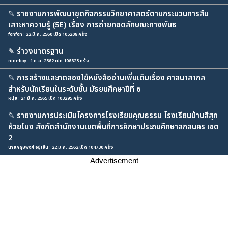
✎
รายงานการพัฒนาชุดกิจกรรมวิทยาศาสตร์ตามกระบวนการสืบ
เสาะหาความรู้ (5E) เรื่อง การถ่ายทอดลักษณะทางพันธ
fonfon : 22 มี.ค. 2560 เปิด 105208 ครั้ง
✎
รำวงมาตรฐาน
nineboy : 1 ก.ค. 2562 เปิด 106823 ครั้ง
✎
การสร้างและทดลองใช้หนังสืออ่านเพิ่มเติมเรื่อง ศาสนาสากล
สำหรับนักเรียนในระดับชั้น มัธยมศึกษาปีที่ 6
หนุ่ย : 21 มี.ค. 2565 เปิด 103295 ครั้ง
✎
รายงานการประเมินโครงการโรงเรียนคุณธรรม โรงเรียนบ้านสีสุก
ห้วยโมง สังกัดสำนักงานเขตพื้นที่การศึกษาประถมศึกษาสกลนคร เขต
2
นายกฤษพงศ์ อยู่เย็น : 22 ม.ค. 2562 เปิด 104730 ครั้ง
Advertisement