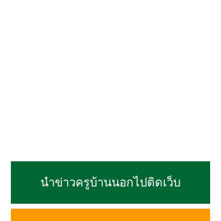
นำข่าวครูบ้านนอกไปติดเว็บ