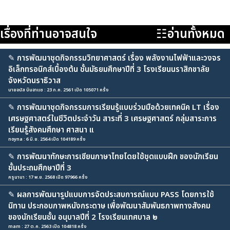
เรื่องที่ท่านอาจสนใจ
☷อ่านทั้งหมด
✎
การพัฒนาชุดกิจกรรมวิทยาศาสตร์ เรื่อง พลังงานไฟฟ้าและวงจร
อิเล็กทรอนิกส์เบื้องต้น ชั้นมัธยมศึกษาปีที่ 3 โรงเรียนนราสิกขาลัย
จังหวัดนราธิวาส
นายอนัส บินอาแซ : 23 ก.ค. 2561 เปิด 105071 ครั้ง
✎
การพัฒนาชุดกิจกรรมการเรียนรู้แบบร่วมมือด้วยเทคนิค LT เรื่อง
เศรษฐศาสตร์ในชีวิตประจำวัน สาระที่ 3 เศรษฐศาสตร์ กลุ่มสาระการ
เรียนรู้สังคมศึกษา ศาสนา แ
noyna : 6 มิ.ย. 2564 เปิด 104189 ครั้ง
✎
การพัฒนาทักษะการเขียนภาษาไทยโดยใช้ชุดแบบฝึก ของนักเรียน
ชั้นประถมศึกษาปีที่ 3
ครูนานา : 17 พ.ย. 2568 เปิด 97966 ครั้ง
✎
ผลการพัฒนารูปแบบการจัดประสบการณ์แบบ PASS โดยการใช้
นิทาน ประกอบภาพหนังกระดาษ เพื่อพัฒนาสัมพันธภาพทางสังคม
ของนักเรียนชั้น อนุบาลปีที่ 2 โรงเรียนเทศบาล ๒
mam : 27 ต.ค. 2563 เปิด 104818 ครั้ง