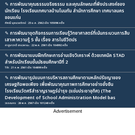
✎
การพัฒนาคุณธรรมจริยธรรม และคุณลักษณะที่พึงประสงค์ของ
นักเรียน โรงเรียนเทศบาลบ้านโนนทัน สำนักการศึกษา เทศบาลนคร
ขอนแก่น
ทัศณี นุชนวลรัตน์ : 25 ม.ค. 2562 เปิด 105096 ครั้ง
✎
การพัฒนาชุดกิจกรรมการเรียนรู้วิทยาศาสตร์ที่เน้นกระบวนการสืบ
เสาะหาความรู้ 5 ขั้น เรื่อง สารในชีวิตปร
กาสูมาวาตี อาแวหามะ : 22 พ.ค. 2561 เปิด 104992 ครั้ง
✎
การพัฒนาแบบฝึกทักษะการอ่านเชิงวิเคราะห์ ด้วยเทคนิค STAD
สำหรับนักเรียนชั้นมัธยมศึกษาปีที่ 2
Tik : 21 ก.พ. 2561 เปิด 104899 ครั้ง
✎
การพัฒนารูปแบบการบริหารสถานศึกษาตามหลักปรัชญาของ
เศรษฐกิจพอเพียง เพื่อพัฒนาคุณภาพการศึกษาอย่างยั่งยืน
โรงเรียนวัดศรีสำราญราษฎร์บำรุง (แช่มประชาอุทิศ) (The
Development of School Administration Model bas
วรรณกร : 26 พ.ค. 2567 เปิด 101240 ครั้ง
Advertisement