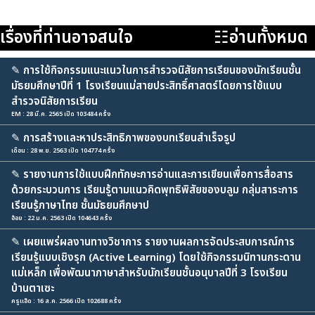
เรื่องที่ท่านอาจสนใจ
☷อ่านทั้งหมด
✎
การใช้กิจกรรมแนะแนวในการสำรวจนิสัยการเรียนของนักเรียนชั้น
มัธยมศึกษาปีที่ 1 โรงเรียนแม่สายประสิทธิ์ศาสตร์โดยการใช้แบบ
สำรวจนิสัยการเรียน
EM : 28 มี.ค. 2565 เปิด 103484 ครั้ง
✎
การสร้างและหาประสิทธิภาพของบทเรียนสำเร็จรูป
เดือน : 28 พ.ย. 2563 เปิด 104774 ครั้ง
✎
รายงานการใช้แบบฝึกทักษะการอ่านและการเขียนเพื่อการสื่อสาร
ด้วยกระบวนการ เรียนรู้ตามแนวคิดพุทธิพิสัยของบลูม กลุ่มสาระการ
เรียนรู้ภาษาไทย ชั้นมัธยมศึกษาป
อ้อย : 22 ม.ค. 2563 เปิด 104643 ครั้ง
✎
เผยแพร่ผลงานทางวิชาการ รายงานผลการจัดประสบการณ์การ
เรียนรู้แบบเชิงรุก (Active Learning) โดยใช้กิจกรรมนิทานกระดาน
แม่เหล็ก เพื่อพัฒนาภาษาสำหรับนักเรียนชั้นอนุบาลปีที่ 3 โรงเรียน
บ้านตาเซะ
ครูแอ๊ด : 16 ส.ค. 2566 เปิด 102688 ครั้ง