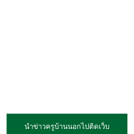
นำข่าวครูบ้านนอกไปติดเว็บ